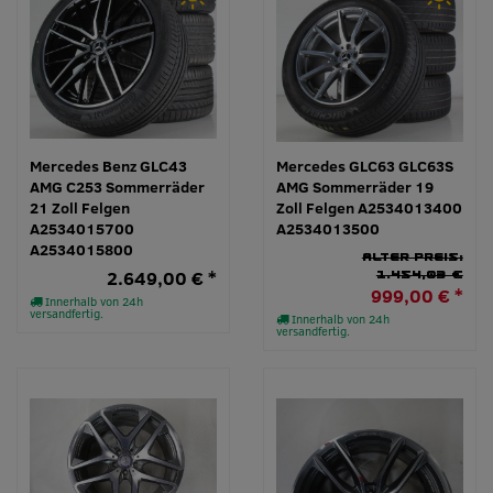
Mercedes Benz GLC43
Mercedes GLC63 GLC63S
AMG C253 Sommerräder
AMG Sommerräder 19
21 Zoll Felgen
Zoll Felgen A2534013400
A2534015700
A2534013500
A2534015800
Alter Preis:
2.649,00 € *
1.454,03 €
999,00 € *
Innerhalb von 24h
versandfertig.
Innerhalb von 24h
versandfertig.