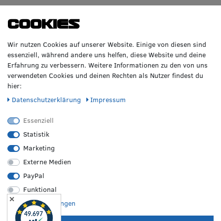
WIR BERATEN DICH
TOP-MARKEN
Cookies
GERNE!
Räderzentrum Osnabrück
Volkswagen
Wir nutzen Cookies auf unserer Website. Einige von diesen sind
Heinrich-Hasemeier-Straße 36
BMW
essenziell, während andere uns helfen, diese Website und deine
49076 Osnabrück
Mercedes Benz
Erfahrung zu verbessern. Weitere Informationen zu den von uns
AMG
verwendeten Cookies und deinen Rechten als Nutzer findest du
Telefon: 0541 / 800 085 06
Audi
hier:
WhatsApp: 0541 / 800 085 06
Seat
Fax: 0541 / 40 99 084
Daten­schutz­erklärung
Impressum
Sonstige Marken
FOLGE UNS
Essenziell
Statistik
Marketing
REIFEN &
RZO24
RECHTLICHES
FELGEN
Externe Medien
Sommerreifen
Über uns
Impressum
PayPal
Winterreifen
Karriere
Disclaimer
Funktional
Allwetterreifen
Kontakt
AGB
✕
Originale Räder
FAQ
Widerruf
Weitere Einstellungen
Bestpreisgarantie
Hilfe
Datenschutz
Leistungen vor Ort
Versand
Batterieverordnung