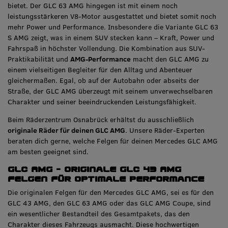
bietet. Der GLC 63 AMG hingegen ist mit einem noch
leistungsstärkeren V8-Motor ausgestattet und bietet somit noch
mehr Power und Performance. Insbesondere die Variante GLC 63
S AMG zeigt, was in einem SUV stecken kann – Kraft, Power und
Fahrspaß in höchster Vollendung. Die Kombination aus SUV-
Praktikabilität und
AMG-Performance
macht den GLC AMG zu
einem vielseitigen Begleiter für den Alltag und Abenteuer
gleichermaßen. Egal, ob auf der Autobahn oder abseits der
Straße, der GLC AMG überzeugt mit seinem unverwechselbaren
Charakter und seiner beeindruckenden Leistungsfähigkeit.
Beim Räderzentrum Osnabrück erhältst du ausschließlich
originale Räder für deinen GLC AMG
. Unsere Räder-Experten
beraten dich gerne, welche Felgen für deinen Mercedes GLC AMG
am besten geeignet sind.
GLC AMG – originale GLC 43 AMG
Felgen für optimale Performance
Die originalen Felgen für den Mercedes GLC AMG, sei es für den
GLC 43 AMG, den GLC 63 AMG oder das GLC AMG Coupe, sind
ein wesentlicher Bestandteil des Gesamtpakets, das den
Charakter dieses Fahrzeugs ausmacht. Diese hochwertigen