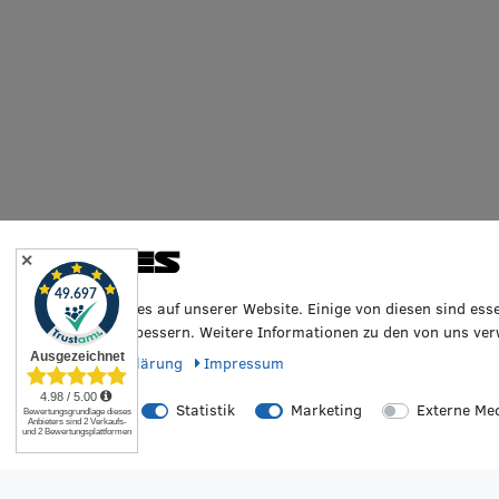
Cookies
✕
Wir nutzen Cookies auf unserer Website. Einige von diesen sind ess
Erfahrung zu verbessern. Weitere Informationen zu den von uns ver
Daten­schutz­erklärung
Impressum
Essenziell
Statistik
Marketing
Externe Me