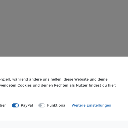
enziell, während andere uns helfen, diese Website und deine
VERPASSE KEINE NEWS!
wendeten Cookies und deinen Rechten als Nutzer findest du hier:
Abonniere jetzt unseren Newsletter und sicher dir folgende Vorteile:
Genieße einen 50€ Willkommens-Gutschein*
Profitiere von saisonalen Infos zu Rädern & Reifen
dien
PayPal
Funktional
Weitere Einstellungen
Erfahre als Erste/r von Neuheiten & Aktionen
Gib deine E-Mail-Adresse ein, um dich anzumelden