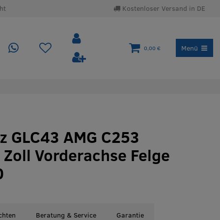
ht
Kostenloser Versand in DE
Menü
0,00 €
nz GLC43 AMG C253
1 Zoll Vorderachse Felge
0
chten
Beratung & Service
Garantie