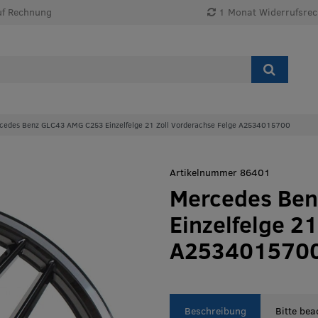
uf Rechnung
1 Monat Widerrufsrec
cedes Benz GLC43 AMG C253 Einzelfelge 21 Zoll Vorderachse Felge A2534015700
Artikelnummer 86401
Mercedes Be
Einzelfelge 2
A253401570
Beschreibung
Bitte bea