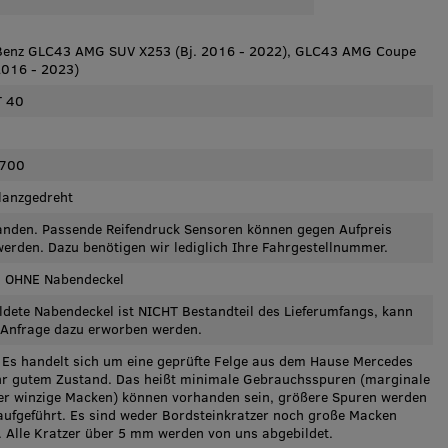
Benz GLC43 AMG SUV X253 (Bj. 2016 - 2022), GLC43 AMG Coupe
2016 - 2023)
T 40
700
lanzgedreht
anden. Passende Reifendruck Sensoren können gegen Aufpreis
erden. Dazu benötigen wir lediglich Ihre Fahrgestellnummer.
e, OHNE Nabendeckel
ldete Nabendeckel ist NICHT Bestandteil des Lieferumfangs, kann
 Anfrage dazu erworben werden.
 Es handelt sich um eine geprüfte Felge aus dem Hause Mercedes
hr gutem Zustand. Das heißt minimale Gebrauchsspuren (marginale
er winzige Macken) können vorhanden sein, größere Spuren werden
t aufgeführt. Es sind weder Bordsteinkratzer noch große Macken
 Alle Kratzer über 5 mm werden von uns abgebildet.