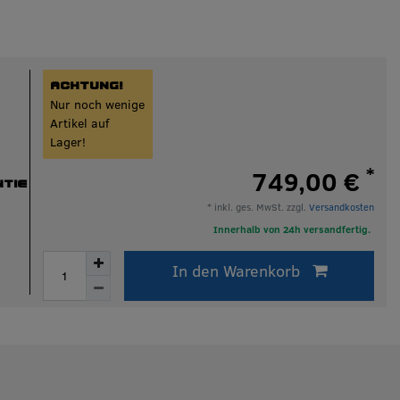
ACHTUNG!
Nur noch wenige
Artikel auf
Lager!
*
749,00 €
TIE
* inkl. ges. MwSt. zzgl.
Versandkosten
Innerhalb von 24h versandfertig.
In den Warenkorb