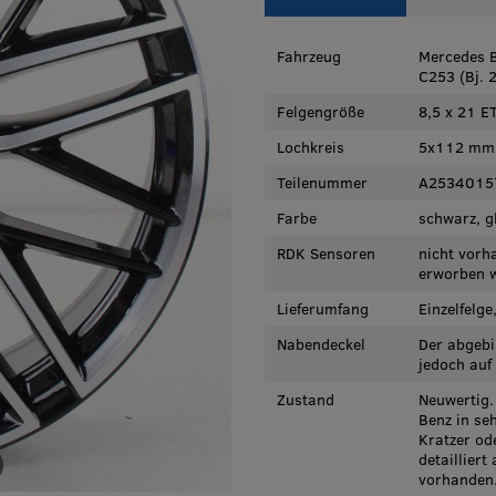
Fahrzeug
Mercedes 
C253 (Bj. 
Felgengröße
8,5 x 21 E
Lochkreis
5x112 mm
Teilenummer
A2534015
Farbe
schwarz, g
RDK Sensoren
nicht vorh
erworben w
Lieferumfang
Einzelfelg
Nabendeckel
Der abgebi
jedoch auf
Zustand
Neuwertig.
Benz in se
Kratzer od
detaillier
vorhanden.