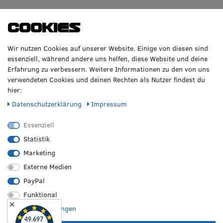
WIR BERATEN DICH
TOP-MARKEN
Cookies
GERNE!
Räderzentrum Osnabrück
Volkswagen
Wir nutzen Cookies auf unserer Website. Einige von diesen sind
Heinrich-Hasemeier-Straße 36
BMW
essenziell, während andere uns helfen, diese Website und deine
49076 Osnabrück
Mercedes Benz
Erfahrung zu verbessern. Weitere Informationen zu den von uns
AMG
verwendeten Cookies und deinen Rechten als Nutzer findest du
Telefon: 0541 / 800 085 06
Audi
hier:
WhatsApp: 0541 / 800 085 06
Seat
Fax: 0541 / 40 99 084
Daten­schutz­erklärung
Impressum
Sonstige Marken
FOLGE UNS
Essenziell
Statistik
Marketing
REIFEN &
RZO24
RECHTLICHES
FELGEN
Externe Medien
Sommerreifen
Über uns
Impressum
PayPal
Winterreifen
Karriere
Disclaimer
Funktional
Allwetterreifen
Kontakt
AGB
✕
Originale Räder
FAQ
Widerruf
Weitere Einstellungen
Bestpreisgarantie
Hilfe
Datenschutz