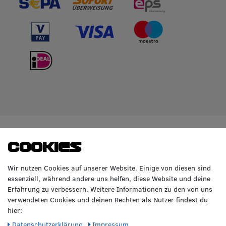
WIR BERATEN DICH
TOP-MARKEN
Cookies
GERNE!
Räderzentrum Osnabrück
Volkswagen
Wir nutzen Cookies auf unserer Website. Einige von diesen sind
Heinrich-Hasemeier-Straße 36
BMW
essenziell, während andere uns helfen, diese Website und deine
49076 Osnabrück
Mercedes Benz
Erfahrung zu verbessern. Weitere Informationen zu den von uns
AMG
verwendeten Cookies und deinen Rechten als Nutzer findest du
Telefon: 0541 / 800 085 06
Audi
hier:
WhatsApp: 0541 / 800 085 06
Seat
Fax: 0541 / 40 99 084
Daten­schutz­erklärung
Impressum
Sonstige Marken