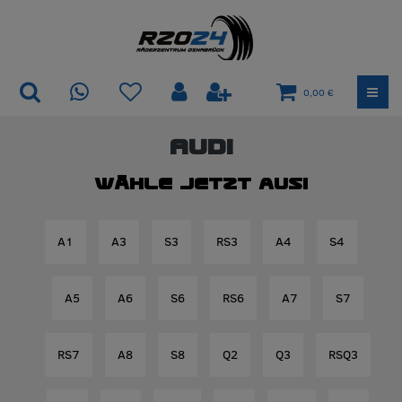
0,00 €
Audi
Wähle jetzt aus!
A1
A3
S3
RS3
A4
S4
A5
A6
S6
RS6
A7
S7
RS7
A8
S8
Q2
Q3
RSQ3