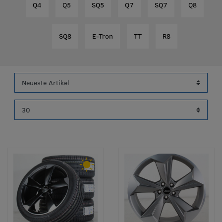
Q4
Q5
SQ5
Q7
SQ7
Q8
SQ8
E-Tron
TT
R8