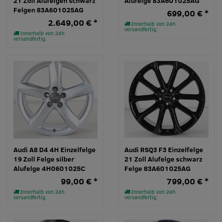
21 Zoll Alufelgen schwarz
Alufelge 83A601025AG
Felgen 83A601025AG
699,00 € *
2.649,00 € *
Innerhalb von 24h
versandfertig.
Innerhalb von 24h
versandfertig.
Audi A8 D4 4H Einzelfelge
Audi RSQ3 F3 Einzelfelge
19 Zoll Felge silber
21 Zoll Alufelge schwarz
Alufelge 4H0601025C
Felge 83A601025AG
99,00 € *
799,00 € *
Innerhalb von 24h
Innerhalb von 24h
versandfertig.
versandfertig.