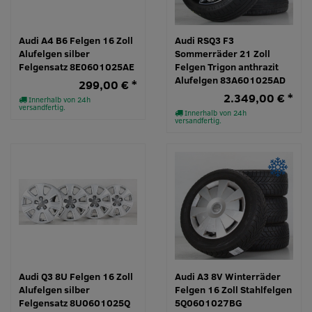
Audi A4 B6 Felgen 16 Zoll
Audi RSQ3 F3
Alufelgen silber
Sommerräder 21 Zoll
Felgensatz 8E0601025AE
Felgen Trigon anthrazit
Alufelgen 83A601025AD
299,00 € *
2.349,00 € *
Innerhalb von 24h
versandfertig.
Innerhalb von 24h
versandfertig.
Audi Q3 8U Felgen 16 Zoll
Audi A3 8V Winterräder
Alufelgen silber
Felgen 16 Zoll Stahlfelgen
Felgensatz 8U0601025Q
5Q0601027BG