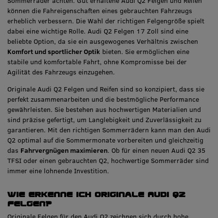
Sommerräder achten. Gut erhaltene Audi Q2 Felgen und Reifen
können die Fahreigenschaften eines gebrauchten Fahrzeugs
erheblich verbessern. Die Wahl der richtigen Felgengröße spielt
dabei eine wichtige Rolle. Audi Q2 Felgen 17 Zoll sind eine
beliebte Option, da sie ein ausgewogenes Verhältnis zwischen
Komfort und sportlicher Optik
bieten. Sie ermöglichen eine
stabile und komfortable Fahrt, ohne Kompromisse bei der
Agilität des Fahrzeugs einzugehen.
Originale Audi Q2 Felgen und Reifen sind so konzipiert, dass sie
perfekt zusammenarbeiten und die bestmögliche Performance
gewährleisten. Sie bestehen aus hochwertigen Materialien und
sind präzise gefertigt, um Langlebigkeit und Zuverlässigkeit zu
garantieren. Mit den richtigen Sommerrädern kann man den Audi
Q2 optimal auf die Sommermonate vorbereiten und gleichzeitig
das
Fahrvergnügen maximieren
. Ob für einen neuen Audi Q2 35
TFSI oder einen gebrauchten Q2, hochwertige Sommerräder sind
immer eine lohnende Investition.
Wie erkenne ich originale Audi Q2
Felgen?
Originale Felgen für den Audi Q2 zeichnen sich durch hohe