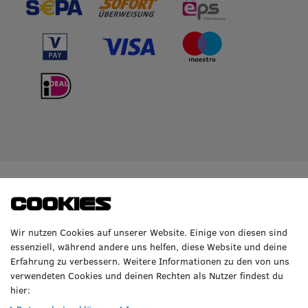
WIR BERATEN DICH
TOP-MARKEN
Cookies
GERNE!
Räderzentrum Osnabrück
Volkswagen
Wir nutzen Cookies auf unserer Website. Einige von diesen sind
Heinrich-Hasemeier-Straße 36
BMW
essenziell, während andere uns helfen, diese Website und deine
49076 Osnabrück
Mercedes Benz
Erfahrung zu verbessern. Weitere Informationen zu den von uns
AMG
verwendeten Cookies und deinen Rechten als Nutzer findest du
Telefon: 0541 / 800 085 06
Audi
hier:
WhatsApp: 0541 / 800 085 06
Seat
Fax: 0541 / 40 99 084