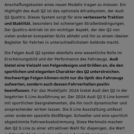
Anschaffungskosten eines neuen Modells tragen zu müssen. Ein
Highlight des Audi Q2 ist das optionale Allradsystem, der Audi
Q2 Quattro. Dieses System sorgt für eine
verbesserte Traktion
und Stabilität
, besonders bei schwierigen Straßenbedingungen.
Der Quattro-Antrieb ist ein wichtiger Aspekt, der den Q2 von
vielen anderen kompakten SUVs abhebt und ihn zu einem idealen
Begleiter für Fahrten in unterschiedlichstem Gelände macht.
Die Felgen Audi Q2 spielen ebenfalls eine wesentliche Rolle im
Erscheinungsbild und der Performance des Fahrzeugs.
Audi
bietet eine Vielzahl von Felgendesigns und Größen an, die den
sportlichen und eleganten Charakter des Q2 unterstreichen.
Hochwertige Felgen können nicht nur die Optik des Fahrzeugs
aufwerten, sondern auch dessen Fahrverhalten positiv
beeinflussen.
Für das Modelljahr 2024 bietet Audi den Q2 in der
begehrten S Line Ausführung an. Der 2024 Audi Q2 S Line kommt
mit sportlichen Designelementen, die ihn noch dynamischer und
ansprechender wirken lassen. Die S Line Ausstattung umfasst
unter anderem spezielle Stoßfänger, Schweller und eine sportlich
abgestimmte Fahrwerksabstimmung. Diese Merkmale machen
den Q2 S Line zu einer attraktiven Wahl für diejenigen, die Wert