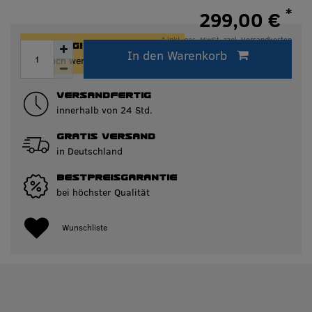
*
299,00 €
* inkl. ges. MwSt. zzgl.
Versandkosten
ACHTUNG!
In den Warenkorb
Innerhalb von 24h versandfertig.
Nur noch wenige Artikel auf Lager!
VERSANDFERTIG
innerhalb von 24 Std.
GRATIS VERSAND
in Deutschland
BESTPREISGARANTIE
bei höchster Qualität
Wunschliste