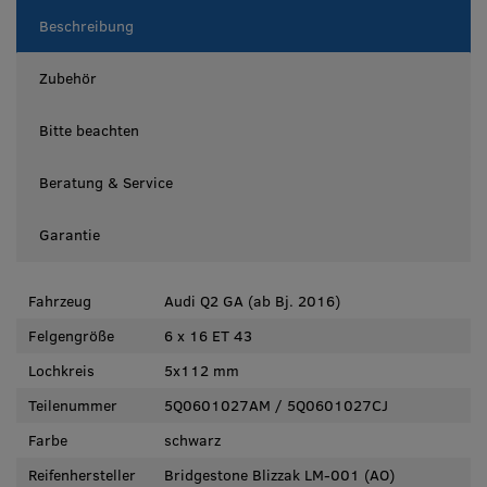
Beschreibung
Zubehör
Bitte beachten
Beratung & Service
Garantie
Fahrzeug
Audi Q2 GA (ab Bj. 2016)
Felgengröße
6 x 16 ET 43
Lochkreis
5x112 mm
Teilenummer
5Q0601027AM / 5Q0601027CJ
Farbe
schwarz
Reifenhersteller
Bridgestone Blizzak LM-001 (AO)