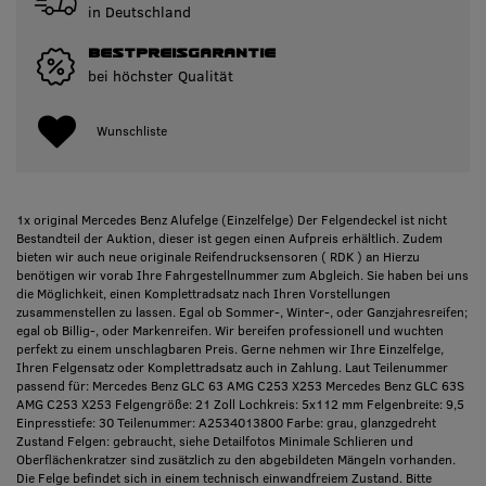
in Deutschland
BESTPREISGARANTIE
bei höchster Qualität
Wunschliste
1x original Mercedes Benz Alufelge (Einzelfelge) Der Felgendeckel ist nicht
Bestandteil der Auktion, dieser ist gegen einen Aufpreis erhältlich. Zudem
bieten wir auch neue originale Reifendrucksensoren ( RDK ) an Hierzu
benötigen wir vorab Ihre Fahrgestellnummer zum Abgleich. Sie haben bei uns
die Möglichkeit, einen Komplettradsatz nach Ihren Vorstellungen
zusammenstellen zu lassen. Egal ob Sommer-, Winter-, oder Ganzjahresreifen;
egal ob Billig-, oder Markenreifen. Wir bereifen professionell und wuchten
perfekt zu einem unschlagbaren Preis. Gerne nehmen wir Ihre Einzelfelge,
Ihren Felgensatz oder Komplettradsatz auch in Zahlung. Laut Teilenummer
passend für: Mercedes Benz GLC 63 AMG C253 X253 Mercedes Benz GLC 63S
AMG C253 X253 Felgengröße: 21 Zoll Lochkreis: 5x112 mm Felgenbreite: 9,5
Einpresstiefe: 30 Teilenummer: A2534013800 Farbe: grau, glanzgedreht
Zustand Felgen: gebraucht, siehe Detailfotos Minimale Schlieren und
Oberflächenkratzer sind zusätzlich zu den abgebildeten Mängeln vorhanden.
Die Felge befindet sich in einem technisch einwandfreiem Zustand. Bitte