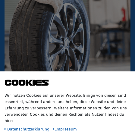
Cookies
Wir nutzen Cookies auf unserer Website. Einige von diesen sind
essenziell, während andere uns helfen, diese Website und deine
Erfahrung zu verbessern. Weitere Informationen zu den von uns
verwendeten Cookies und deinen Rechten als Nutzer findest du
VERPASSE KEINE NEWS!
hier:
Abonniere jetzt unseren Newsletter und sicher dir folgende
Daten­schutz­erklärung
Impressum
Vorteile: