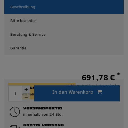
Beschreibung
Bitte beachten
Beratung & Service
Garantie
*
691,78 €
* inkl. ges. MwSt. zzgl.
Versandkosten
ACHTUNG!
In den Warenkorb
Innerhalb von 24h versandfertig.
Nur noch wenige Artikel auf Lager!
VERSANDFERTIG
innerhalb von 24 Std.
GRATIS VERSAND