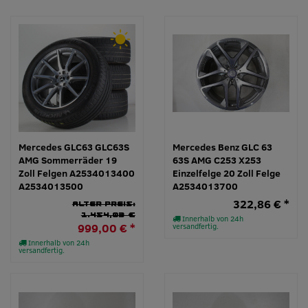
Mercedes GLC63 GLC63S
Mercedes Benz GLC 63
AMG Sommerräder 19
63S AMG C253 X253
Zoll Felgen A2534013400
Einzelfelge 20 Zoll Felge
A2534013500
A2534013700
322,86 € *
Alter Preis:
1.454,03 €
Innerhalb von 24h
999,00 € *
versandfertig.
Innerhalb von 24h
versandfertig.