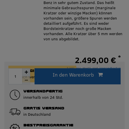
Benz in sehr gutem Zustand. Das heißt
minimale Gebrauchsspuren (marginale
Kratzer oder winzige Macken) können
vorhanden sein, größere Spuren werden
detailliert aufgeführt. Es sind weder
Bordsteinkratzer noch große Macken
vorhanden. Alle Kratzer über 5 mm werden
von uns abgebildet.
*
2.499,00 €
* inkl. ges. MwSt. zzgl.
Versandkosten
ACHTUNG!
In den Warenkorb
Innerhalb von 24h versandfertig.
Nur noch wenige Artikel auf Lager!
VERSANDFERTIG
innerhalb von 24 Std.
GRATIS VERSAND
in Deutschland
BESTPREISGARANTIE