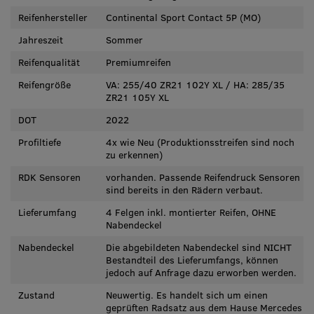
Reifenhersteller
Continental Sport Contact 5P (MO)
Jahreszeit
Sommer
Reifenqualität
Premiumreifen
Reifengröße
VA: 255/40 ZR21 102Y XL / HA: 285/35
ZR21 105Y XL
DOT
2022
Profiltiefe
4x wie Neu (Produktionsstreifen sind noch
zu erkennen)
RDK Sensoren
vorhanden. Passende Reifendruck Sensoren
sind bereits in den Rädern verbaut.
Lieferumfang
4 Felgen inkl. montierter Reifen, OHNE
Nabendeckel
Nabendeckel
Die abgebildeten Nabendeckel sind NICHT
Bestandteil des Lieferumfangs, können
jedoch auf Anfrage dazu erworben werden.
Zustand
Neuwertig. Es handelt sich um einen
geprüften Radsatz aus dem Hause Mercedes