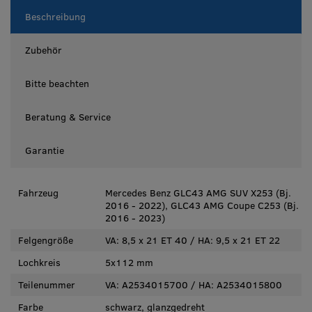
Beschreibung
Zubehör
Bitte beachten
Beratung & Service
Garantie
Fahrzeug
Mercedes Benz GLC43 AMG SUV X253 (Bj.
2016 - 2022), GLC43 AMG Coupe C253 (Bj.
2016 - 2023)
Felgengröße
VA: 8,5 x 21 ET 40 / HA: 9,5 x 21 ET 22
Lochkreis
5x112 mm
Teilenummer
VA: A2534015700 / HA: A2534015800
Farbe
schwarz, glanzgedreht