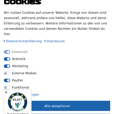
Cookies
GERNE!
Räderzentrum Osnabrück
Volkswagen
Wir nutzen Cookies auf unserer Website. Einige von diesen sind
Heinrich-Hasemeier-Straße 36
BMW
essenziell, während andere uns helfen, diese Website und deine
49076 Osnabrück
Mercedes Benz
Erfahrung zu verbessern. Weitere Informationen zu den von uns
AMG
verwendeten Cookies und deinen Rechten als Nutzer findest du
Telefon: 0541 / 800 085 06
Audi
hier:
WhatsApp: 0541 / 800 085 06
Seat
Fax: 0541 / 40 99 084
Daten­schutz­erklärung
Impressum
Sonstige Marken
FOLGE UNS
Essenziell
Statistik
Marketing
REIFEN &
RZO24
RECHTLICHES
FELGEN
Externe Medien
Sommerreifen
Über uns
Impressum
PayPal
Winterreifen
Karriere
Disclaimer
Funktional
Allwetterreifen
Kontakt
AGB
✕
Originale Räder
FAQ
Widerruf
Weitere Einstellungen
Bestpreisgarantie
Hilfe
Datenschutz
Leistungen vor Ort
Versand
Batterieverordnung
Alle akzeptieren
Zahlungsarten