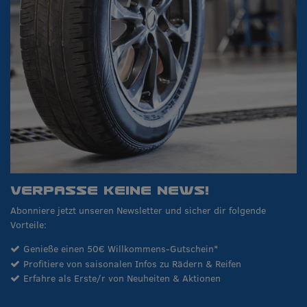
VERPASSE KEINE NEWS!
Abonniere jetzt unseren Newsletter und sicher dir folgende
Vorteile:
Genieße einen 50€ Willkommens-Gutschein*
Profitiere von saisonalen Infos zu Rädern & Reifen
Erfahre als Erste/r von Neuheiten & Aktionen