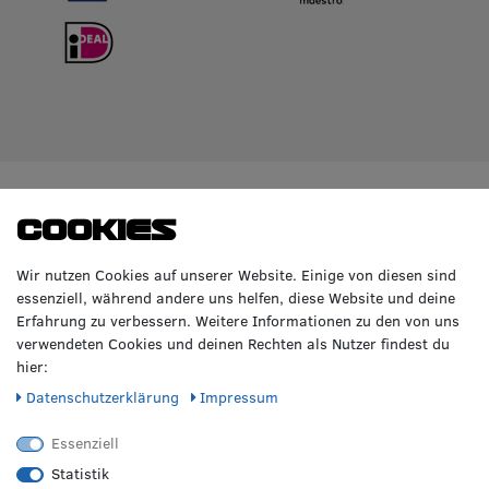
WIR BERATEN DICH
TOP-MARKEN
Cookies
GERNE!
Räderzentrum Osnabrück
Volkswagen
Wir nutzen Cookies auf unserer Website. Einige von diesen sind
Heinrich-Hasemeier-Straße 36
BMW
essenziell, während andere uns helfen, diese Website und deine
49076 Osnabrück
Mercedes Benz
Erfahrung zu verbessern. Weitere Informationen zu den von uns
AMG
verwendeten Cookies und deinen Rechten als Nutzer findest du
Telefon: 0541 / 800 085 06
Audi
hier:
WhatsApp: 0541 / 800 085 06
Seat
Fax: 0541 / 40 99 084
Daten­schutz­erklärung
Impressum
Sonstige Marken
FOLGE UNS
Essenziell
Statistik