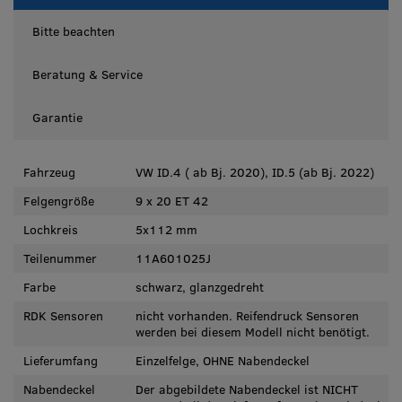
Bitte beachten
Beratung & Service
Garantie
Fahrzeug
VW ID.4 ( ab Bj. 2020), ID.5 (ab Bj. 2022)
Felgengröße
9 x 20 ET 42
Lochkreis
5x112 mm
Teilenummer
11A601025J
Farbe
schwarz, glanzgedreht
RDK Sensoren
nicht vorhanden. Reifendruck Sensoren
werden bei diesem Modell nicht benötigt.
Lieferumfang
Einzelfelge, OHNE Nabendeckel
Nabendeckel
Der abgebildete Nabendeckel ist NICHT