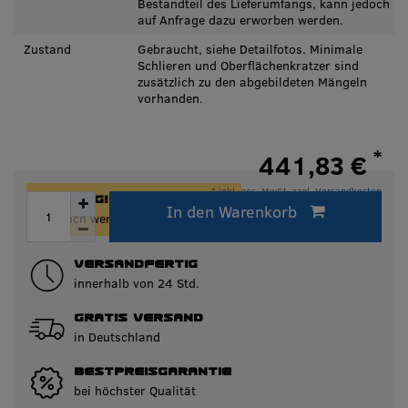
Bestandteil des Lieferumfangs, kann jedoch
auf Anfrage dazu erworben werden.
Zustand
Gebraucht, siehe Detailfotos. Minimale
Schlieren und Oberflächenkratzer sind
zusätzlich zu den abgebildeten Mängeln
vorhanden.
*
441,83 €
* inkl. ges. MwSt. zzgl.
Versandkosten
ACHTUNG!
In den Warenkorb
Innerhalb von 24h versandfertig.
Nur noch wenige Artikel auf Lager!
VERSANDFERTIG
innerhalb von 24 Std.
GRATIS VERSAND
in Deutschland
BESTPREISGARANTIE
bei höchster Qualität