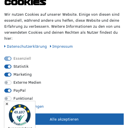
Cookies
Wir nutzen Cookies auf unserer Website. Einige von diesen sind
essenziell, während andere uns helfen, diese Website und deine
Erfahrung zu verbessern. Weitere Informationen zu den von uns
verwendeten Cookies und deinen Rechten als Nutzer findest du
hier:
Daten­schutz­erklärung
Impressum
Essenziell
Statistik
Marketing
Externe Medien
PayPal
Funktional
✕
Weitere Einstellungen
VERPASSE KEINE NEWS!
Abonniere jetzt unseren Newsletter und sicher dir folgende
Alle akzeptieren
Vorteile: