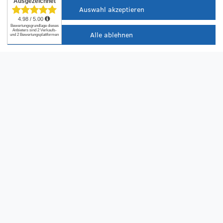
Genieße einen 50€ Willkommens-Gutschein*
Auswahl akzeptieren
Profitiere von saisonalen Infos zu Rädern & Reifen
Erfahre als Erste/r von Neuheiten & Aktionen
Alle ablehnen
Gib deine E-Mail-Adresse ein, um dich anzumelden
Ich möchte den kostenlosen RZO-Newsletter erhalten und
akzeptiere die
Datenschutzerklärung
.
JETZT ANMELDEN
* Der Rabattcode gilt ab 600€ Einkaufswert. | Nur für neue Newsletter-Abonnenten.
| Der Rabatt ist nicht mit anderen Aktionen kombinierbar. | Du erhältst den Code
nach dem Bestätigen deiner Mail-Adresse per E-Mail.