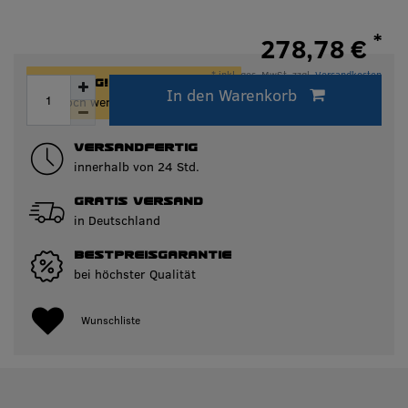
*
278,78 €
* inkl. ges. MwSt. zzgl.
Versandkosten
ACHTUNG!
In den Warenkorb
Innerhalb von 24h versandfertig.
Nur noch wenige Artikel auf Lager!
VERSANDFERTIG
innerhalb von 24 Std.
GRATIS VERSAND
in Deutschland
BESTPREISGARANTIE
bei höchster Qualität
Wunschliste