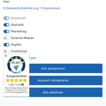
hier:
Daten­schutz­erklärung
Impressum
Essenziell
Statistik
Marketing
Externe Medien
PayPal
Funktional
✕
Weitere Einstellungen
Alle akzeptieren
Auswahl akzeptieren
VERPASSE KEINE NEWS!
Alle ablehnen
Abonniere jetzt unseren Newsletter und sicher dir folgende
Vorteile: