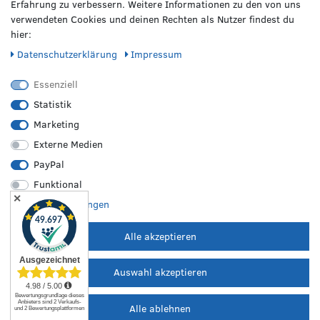
Erfahrung zu verbessern. Weitere Informationen zu den von uns
AMG
verwendeten Cookies und deinen Rechten als Nutzer findest du
Telefon: 0541 / 800 085 06
Audi
hier:
WhatsApp: 0541 / 800 085 06
Seat
Fax: 0541 / 40 99 084
Daten­schutz­erklärung
Impressum
Sonstige Marken
FOLGE UNS
Essenziell
Statistik
Marketing
REIFEN &
RZO24
RECHTLICHES
FELGEN
Externe Medien
Sommerreifen
Über uns
Impressum
PayPal
Winterreifen
Karriere
Disclaimer
Funktional
Allwetterreifen
Kontakt
AGB
✕
Originale Räder
FAQ
Widerruf
Weitere Einstellungen
Bestpreisgarantie
Hilfe
Datenschutz
Leistungen vor Ort
Versand
Batterieverordnung
Alle akzeptieren
Zahlungsarten
Auswahl akzeptieren
Alle ablehnen
© 2025 Räderzentrum Osnabrück | Alle Rechte vorbehalten.