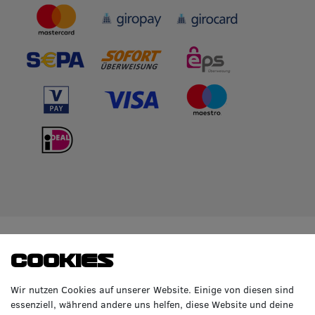
WIR BERATEN DICH
TOP-MARKEN
Cookies
GERNE!
Räderzentrum Osnabrück
Volkswagen
Wir nutzen Cookies auf unserer Website. Einige von diesen sind
Heinrich-Hasemeier-Straße 36
BMW
essenziell, während andere uns helfen, diese Website und deine
49076 Osnabrück
Mercedes Benz