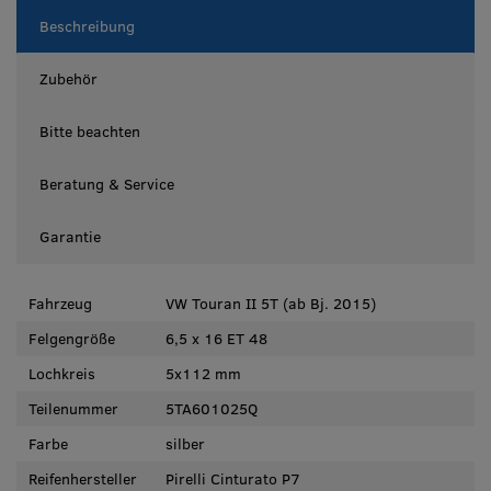
Beschreibung
Zubehör
Bitte beachten
Beratung & Service
Garantie
Fahrzeug
VW Touran II 5T (ab Bj. 2015)
Felgengröße
6,5 x 16 ET 48
Lochkreis
5x112 mm
Teilenummer
5TA601025Q
Farbe
silber
Reifenhersteller
Pirelli Cinturato P7