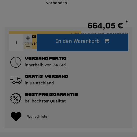
vorhanden.
*
664,05 €
* inkl. ges. MwSt. zzgl.
Versandkosten
ACHTUNG!
In den Warenkorb
Innerhalb von 24h versandfertig.
Nur noch wenige Artikel auf Lager!
VERSANDFERTIG
innerhalb von 24 Std.
GRATIS VERSAND
in Deutschland
BESTPREISGARANTIE
bei höchster Qualität
Wunschliste