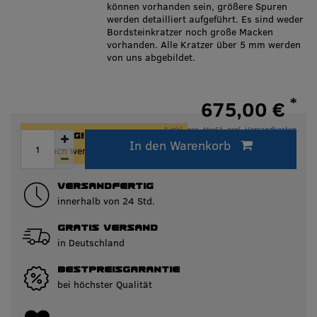
können vorhanden sein, größere Spuren
werden detailliert aufgeführt. Es sind weder
Bordsteinkratzer noch große Macken
vorhanden. Alle Kratzer über 5 mm werden
von uns abgebildet.
*
675,00 €
* inkl. ges. MwSt. zzgl.
Versandkosten
ACHTUNG!
In den Warenkorb
Innerhalb von 24h versandfertig.
Nur noch wenige Artikel auf Lager!
VERSANDFERTIG
innerhalb von 24 Std.
GRATIS VERSAND
in Deutschland
BESTPREISGARANTIE
bei höchster Qualität