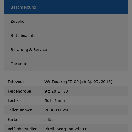
Beschreibung
Zubehör
Bitte beachten
Beratung & Service
Garantie
Fahrzeug
VW Touareg III CR (ab Bj. 07/2018)
Felgengröße
9 x 20 ET 33
Lochkreis
5x112 mm
Teilenummer
760601025C
Farbe
silber
Reifenhersteller
Pirelli Scorpion Winter