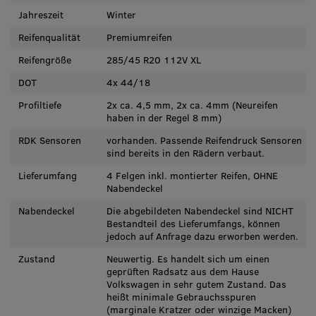
Jahreszeit
Winter
Reifenqualität
Premiumreifen
Reifengröße
285/45 R20 112V XL
DOT
4x 44/18
Profiltiefe
2x ca. 4,5 mm, 2x ca. 4mm (Neureifen
haben in der Regel 8 mm)
RDK Sensoren
vorhanden. Passende Reifendruck Sensoren
sind bereits in den Rädern verbaut.
Lieferumfang
4 Felgen inkl. montierter Reifen, OHNE
Nabendeckel
Nabendeckel
Die abgebildeten Nabendeckel sind NICHT
Bestandteil des Lieferumfangs, können
jedoch auf Anfrage dazu erworben werden.
Zustand
Neuwertig. Es handelt sich um einen
geprüften Radsatz aus dem Hause
Volkswagen in sehr gutem Zustand. Das
heißt minimale Gebrauchsspuren
(marginale Kratzer oder winzige Macken)