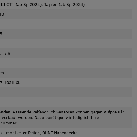
III CT1 (ab Bj. 2024), Tayron (ab Bj. 2024)
40
5
ris 5
en
7 103H XL
anden. Passende Reifendruck Sensoren können gegen Aufpreis in
 verbaut werden. Dazu benötigen wir lediglich Ihre
lnummer.
nkl. montierter Reifen, OHNE Nabendeckel