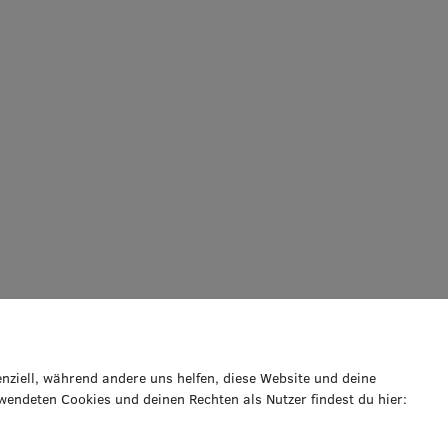
enziell, während andere uns helfen, diese Website und deine
wendeten Cookies und deinen Rechten als Nutzer findest du hier:
VERPASSE KEINE NEWS!