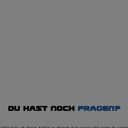
Du hast noch
Fragen?
icher bist, ob dieser Artikel zu deinem Auto passt oder wenn du sonst