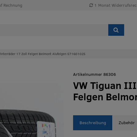
uf Rechnung
1 Monat Widerrufsrec
interräder 17 Zoll Felgen Belmont Alufelgen 571601025
Artikelnummer 86306
VW Tiguan III
Felgen Belmo
Beschreibung
Zubehör