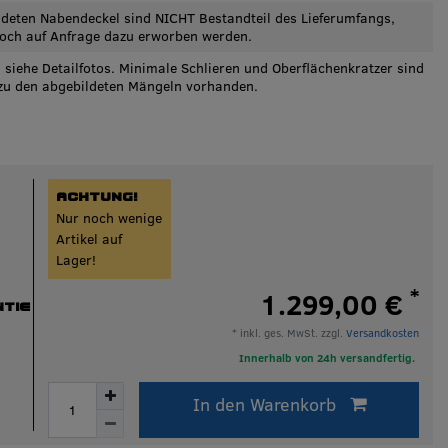
ldeten Nabendeckel sind NICHT Bestandteil des Lieferumfangs,
och auf Anfrage dazu erworben werden.
 siehe Detailfotos. Minimale Schlieren und Oberflächenkratzer sind
 zu den abgebildeten Mängeln vorhanden.
ACHTUNG!
Nur noch wenige
Artikel auf
Lager!
*
1.299,00 €
TIE
* inkl. ges. MwSt. zzgl.
Versandkosten
Innerhalb von 24h versandfertig.
In den Warenkorb