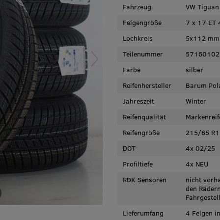
Fahrzeug
VW Tiguan 
Felgengröße
7 x 17 ET 
Lochkreis
5x112 mm
Teilenummer
57160102
Farbe
silber
Reifenhersteller
Barum Pola
Jahreszeit
Winter
Reifenqualität
Markenreif
Reifengröße
215/65 R1
DOT
4x 02/25
Profiltiefe
4x NEU
RDK Sensoren
nicht vorh
den Rädern
Fahrgestel
Lieferumfang
4 Felgen i