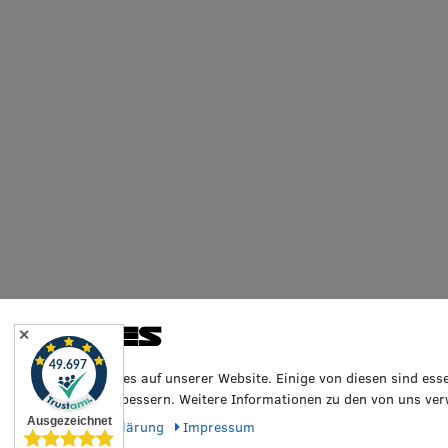
Cookies
✕
Wir nutzen Cookies auf unserer Website. Einige von diesen sind ess
Erfahrung zu verbessern. Weitere Informationen zu den von uns ver
Daten­schutz­erklärung
Impressum