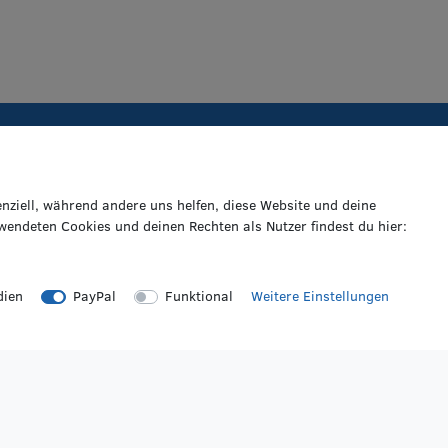
VERPASSE KEINE NEWS!
enziell, während andere uns helfen, diese Website und deine
Abonniere jetzt unseren Newsletter und sicher dir folgende Vorteile:
wendeten Cookies und deinen Rechten als Nutzer findest du hier:
Genieße einen 50€ Willkommens-Gutschein*
Profitiere von saisonalen Infos zu Rädern & Reifen
Erfahre als Erste/r von Neuheiten & Aktionen
dien
PayPal
Funktional
Weitere Einstellungen
Gib deine E-Mail-Adresse ein, um dich anzumelden
Ich möchte den kostenlosen RZO-Newsletter erhalten und akzept