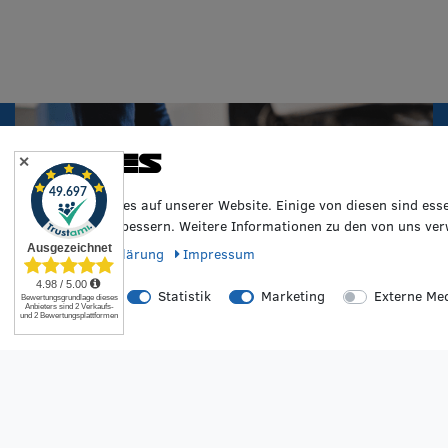
Cookies
✕
Wir nutzen Cookies auf unserer Website. Einige von diesen sind ess
Erfahrung zu verbessern. Weitere Informationen zu den von uns ver
Daten­schutz­erklärung
Impressum
Essenziell
Statistik
Marketing
Externe Me