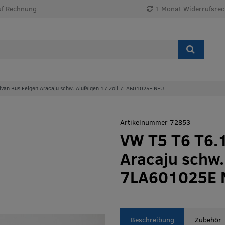
uf Rechnung
1 Monat Widerrufsrec
ivan Bus Felgen Aracaju schw. Alufelgen 17 Zoll 7LA601025E NEU
Artikelnummer 72853
VW T5 T6 T6.1
Aracaju schw.
7LA601025E
Beschreibung
Zubehör