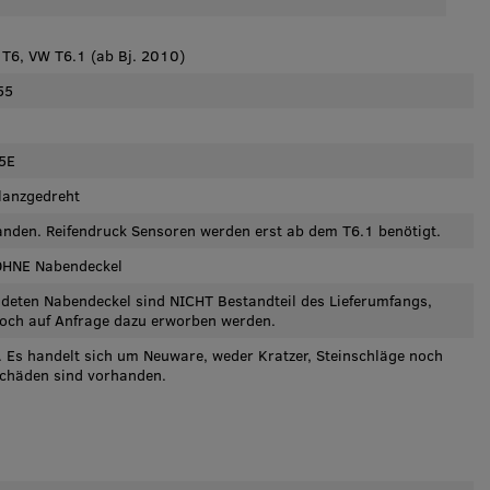
T6, VW T6.1 (ab Bj. 2010)
55
5E
lanzgedreht
anden. Reifendruck Sensoren werden erst ab dem T6.1 benötigt.
OHNE Nabendeckel
ldeten Nabendeckel sind NICHT Bestandteil des Lieferumfangs,
och auf Anfrage dazu erworben werden.
 Es handelt sich um Neuware, weder Kratzer, Steinschläge noch
chäden sind vorhanden.