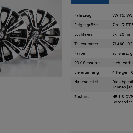
Fahrzeug
VW T5, VW 
Felgengröße
7 x 17 ET 
Lochkreis
5x120 mm
Teilenummer
7LA60102
Farbe
schwarz, g
RDK Sensoren
nicht vorh
Lieferumfang
4 Felgen, 
Nabendeckel
Die abgebi
können jed
Zustand
NEU & OVP.
Bordsteins