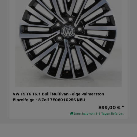
VW T5 T6 T6.1 Bulli Multivan Felge Palmerston
Einzelfelge 18 Zoll 7E0601025S NEU
899,00 € *
Innerhalb von 3-5 Tagen lieferbar.