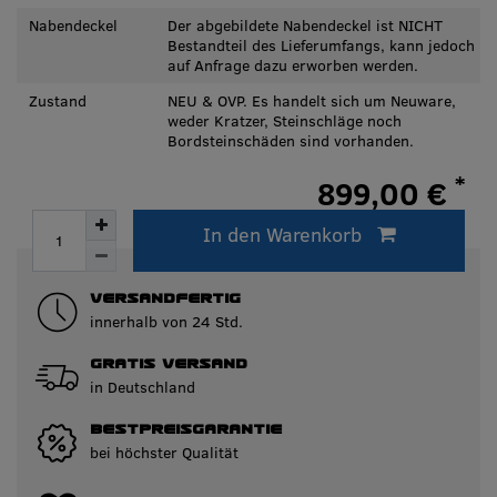
Nabendeckel
Der abgebildete Nabendeckel ist NICHT
Bestandteil des Lieferumfangs, kann jedoch
auf Anfrage dazu erworben werden.
Zustand
NEU & OVP. Es handelt sich um Neuware,
weder Kratzer, Steinschläge noch
Bordsteinschäden sind vorhanden.
*
899,00 €
* inkl. ges. MwSt. zzgl.
Versandkosten
In den Warenkorb
Innerhalb von 3-5 Tagen lieferbar.
VERSANDFERTIG
innerhalb von 24 Std.
GRATIS VERSAND
in Deutschland
BESTPREISGARANTIE
bei höchster Qualität