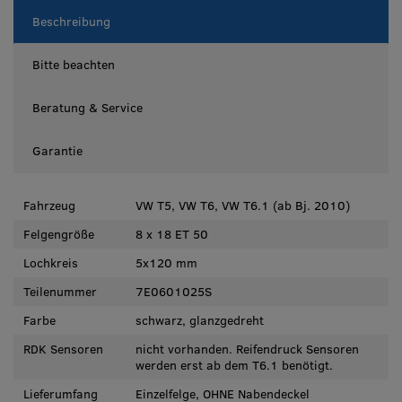
Beschreibung
Bitte beachten
Beratung & Service
Garantie
Fahrzeug
VW T5, VW T6, VW T6.1 (ab Bj. 2010)
Felgengröße
8 x 18 ET 50
Lochkreis
5x120 mm
Teilenummer
7E0601025S
Farbe
schwarz, glanzgedreht
RDK Sensoren
nicht vorhanden. Reifendruck Sensoren
werden erst ab dem T6.1 benötigt.
Lieferumfang
Einzelfelge, OHNE Nabendeckel