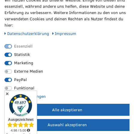
Wir nutzen Cookies auf unserer Website. Einige von diesen sind
essenziell, während andere uns helfen, diese Website und deine
Erfahrung zu verbessern. Weitere Informationen zu den von uns
verwendeten Cookies und deinen Rechten als Nutzer findest du
hier:
Daten­schutz­erklärung
Impressum
Essenziell
Statistik
Marketing
Externe Medien
PayPal
Funktional
VERPASSE KEINE NEWS!
✕
Weitere Einstellungen
Abonniere jetzt unseren Newsletter und sicher dir folgende
Vorteile:
Alle akzeptieren
Genieße einen 50€ Willkommens-Gutschein*
Profitiere von saisonalen Infos zu Rädern & Reifen
Auswahl akzeptieren
Erfahre als Erste/r von Neuheiten & Aktionen