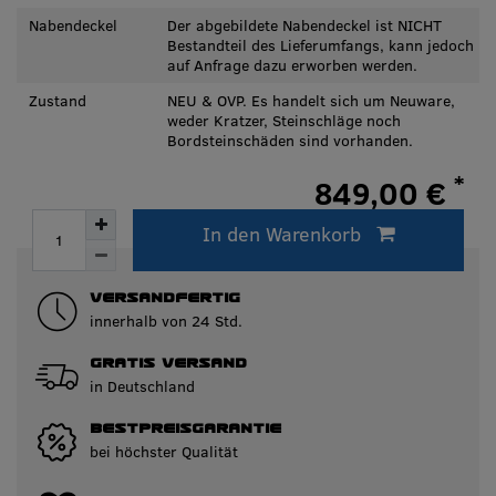
Nabendeckel
Der abgebildete Nabendeckel ist NICHT
Bestandteil des Lieferumfangs, kann jedoch
auf Anfrage dazu erworben werden.
Zustand
NEU & OVP. Es handelt sich um Neuware,
weder Kratzer, Steinschläge noch
Bordsteinschäden sind vorhanden.
*
849,00 €
* inkl. ges. MwSt. zzgl.
Versandkosten
In den Warenkorb
Innerhalb von 3-5 Tagen lieferbar.
VERSANDFERTIG
innerhalb von 24 Std.
GRATIS VERSAND
in Deutschland
BESTPREISGARANTIE
bei höchster Qualität