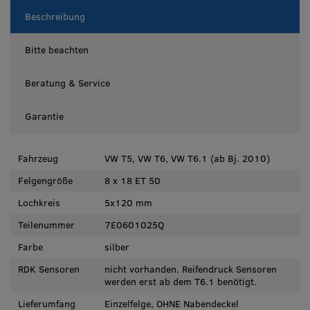
Beschreibung
Bitte beachten
Beratung & Service
Garantie
Fahrzeug
VW T5, VW T6, VW T6.1 (ab Bj. 2010)
Felgengröße
8 x 18 ET 50
Lochkreis
5x120 mm
Teilenummer
7E0601025Q
Farbe
silber
RDK Sensoren
nicht vorhanden. Reifendruck Sensoren
werden erst ab dem T6.1 benötigt.
Lieferumfang
Einzelfelge, OHNE Nabendeckel