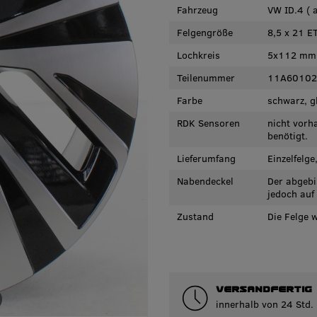
Fahrzeug
VW ID.4 ( a
Felgengröße
8,5 x 21 E
Lochkreis
5x112 mm
Teilenummer
11A60102
Farbe
schwarz, g
RDK Sensoren
nicht vorh
benötigt.
Lieferumfang
Einzelfelg
Nabendeckel
Der abgebi
jedoch auf
Zustand
Die Felge 
VERSANDFERTIG
innerhalb von 24 Std.