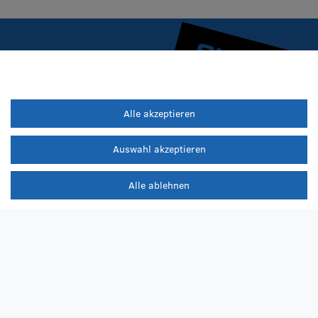
Alle akzeptieren
Auswahl akzeptieren
Alle ablehnen
iere die
Datenschutzerklärung
.
er Rabatt ist nicht mit anderen Aktionen kombinierbar. | Du erhältst den Code nach dem