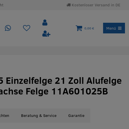
ht
Kostenloser Versand in DE
Menü
0,00 €
 Einzelfelge 21 Zoll Alufelge
rachse Felge 11A601025B
chten
Beratung & Service
Garantie