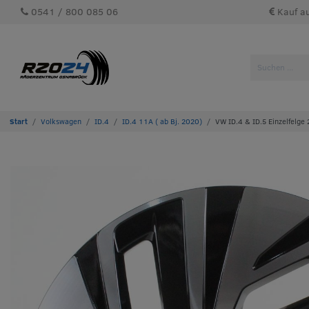
0541 / 800 085 06
Kauf a
Volkswagen
ID.4
ID.4 11A ( ab Bj. 2020)
VW ID.4 & ID.5 Einzelfelge