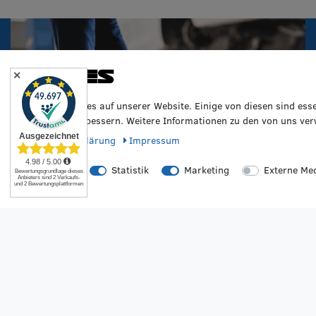
Cookies
✕
Wir nutzen Cookies auf unserer Website. Einige von diesen sind ess
Erfahrung zu verbessern. Weitere Informationen zu den von uns ver
Daten­schutz­erklärung
Impressum
Essenziell
Statistik
Marketing
Externe Me