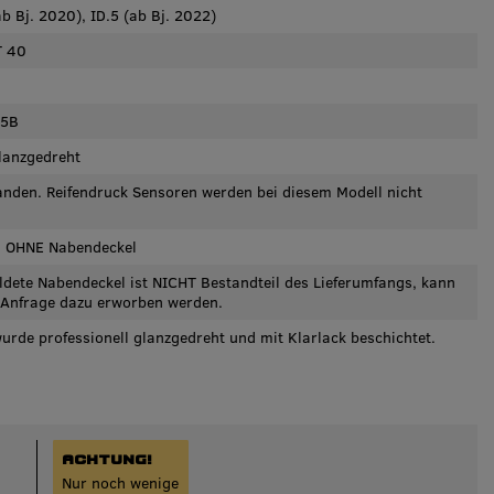
b Bj. 2020), ID.5 (ab Bj. 2022)
T 40
5B
lanzgedreht
anden. Reifendruck Sensoren werden bei diesem Modell nicht
e, OHNE Nabendeckel
ldete Nabendeckel ist NICHT Bestandteil des Lieferumfangs, kann
 Anfrage dazu erworben werden.
wurde professionell glanzgedreht und mit Klarlack beschichtet.
ACHTUNG!
Nur noch wenige