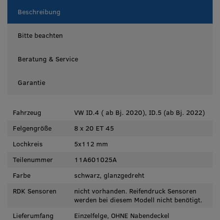
Beschreibung
Bitte beachten
Beratung & Service
Garantie
Fahrzeug
VW ID.4 ( ab Bj. 2020), ID.5 (ab Bj. 2022)
Felgengröße
8 x 20 ET 45
Lochkreis
5x112 mm
Teilenummer
11A601025A
Farbe
schwarz, glanzgedreht
RDK Sensoren
nicht vorhanden. Reifendruck Sensoren
werden bei diesem Modell nicht benötigt.
Lieferumfang
Einzelfelge, OHNE Nabendeckel