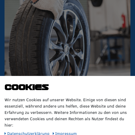
Cookies
Wir nutzen Cookies auf unserer Website. Einige von diesen sind
essenziell, während andere uns helfen, diese Website und deine
Erfahrung zu verbessern. Weitere Informationen zu den von uns
verwendeten Cookies und deinen Rechten als Nutzer findest du
VERPASSE KEINE NEWS!
hier:
Abonniere jetzt unseren Newsletter und sicher dir folgende
Daten­schutz­erklärung
Impressum