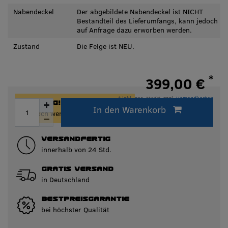
Nabendeckel
Der abgebildete Nabendeckel ist NICHT
Bestandteil des Lieferumfangs, kann jedoch
auf Anfrage dazu erworben werden.
Zustand
Die Felge ist NEU.
*
399,00 €
* inkl. ges. MwSt. zzgl.
Versandkosten
ACHTUNG!
In den Warenkorb
Innerhalb von 24h versandfertig.
Nur noch wenige Artikel auf Lager!
VERSANDFERTIG
innerhalb von 24 Std.
GRATIS VERSAND
in Deutschland
BESTPREISGARANTIE
bei höchster Qualität