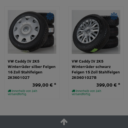
VW Caddy IV 2K5
VW Caddy IV 2K5
Winterräder silber Felgen
Winterräder schwarz
16 Zoll Stahlfelgen
Felgen 15 Zoll Stahlfelgen
2K3601027
2K0601027B
399,00 € *
399,00 € *
Innerhalb von 24h
Innerhalb von 24h
versandfertig.
versandfertig.