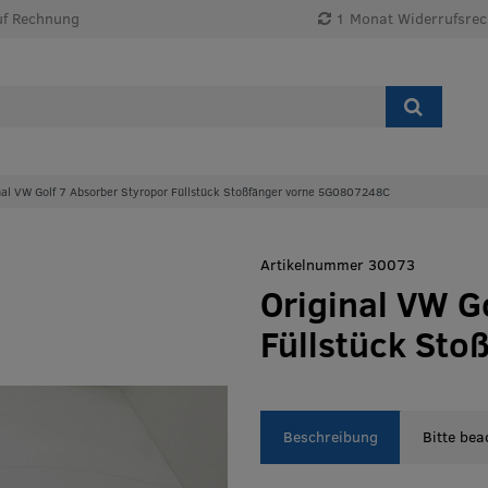
uf Rechnung
1 Monat Widerrufsrec
nal VW Golf 7 Absorber Styropor Füllstück Stoßfänger vorne 5G0807248C
Artikelnummer 30073
Original VW G
Füllstück St
Beschreibung
Bitte bea