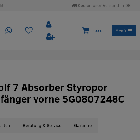
ht
Kostenloser Versand in DE
Menü
0,00 €
olf 7 Absorber Styropor
oßfänger vorne 5G0807248C
chten
Beratung & Service
Garantie