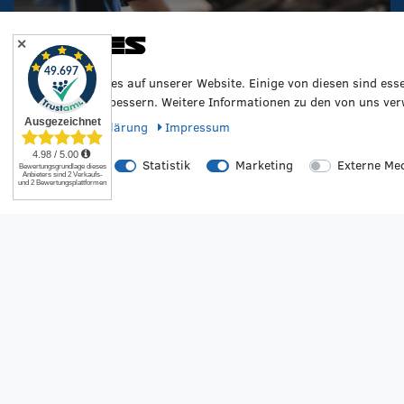
Cookies
✕
Wir nutzen Cookies auf unserer Website. Einige von diesen sind ess
Erfahrung zu verbessern. Weitere Informationen zu den von uns ver
Daten­schutz­erklärung
Impressum
Essenziell
Statistik
Marketing
Externe Me