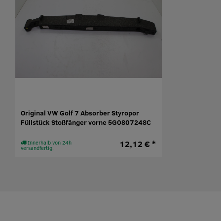
Original VW Golf 7 Absorber Styropor
Füllstück Stoßfänger vorne 5G0807248C
12,12 € *
Innerhalb von 24h
versandfertig.