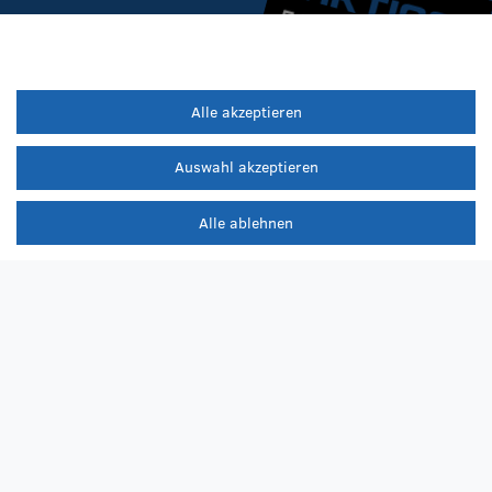
Alle akzeptieren
Auswahl akzeptieren
Alle ablehnen
iere die
Datenschutzerklärung
.
er Rabatt ist nicht mit anderen Aktionen kombinierbar. | Du erhältst den Code nach dem