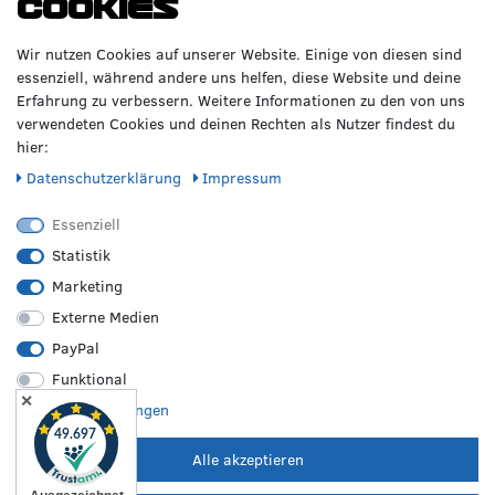
Cookies
GERNE!
Räderzentrum Osnabrück
Volkswagen
Wir nutzen Cookies auf unserer Website. Einige von diesen sind
Heinrich-Hasemeier-Straße 36
BMW
essenziell, während andere uns helfen, diese Website und deine
49076 Osnabrück
Mercedes Benz
Erfahrung zu verbessern. Weitere Informationen zu den von uns
AMG
verwendeten Cookies und deinen Rechten als Nutzer findest du
Telefon: 0541 / 800 085 06
Audi
hier:
WhatsApp: 0541 / 800 085 06
Seat
Fax: 0541 / 40 99 084
Daten­schutz­erklärung
Impressum
Sonstige Marken
FOLGE UNS
Essenziell
Statistik
Marketing
REIFEN &
RZO24
RECHTLICHES
FELGEN
Externe Medien
Sommerreifen
Über uns
Impressum
PayPal
Winterreifen
Karriere
Disclaimer
Funktional
Allwetterreifen
Kontakt
AGB
✕
Originale Räder
FAQ
Widerruf
Weitere Einstellungen
Bestpreisgarantie
Hilfe
Datenschutz
Leistungen vor Ort
Versand
Batterieverordnung
Alle akzeptieren
Zahlungsarten