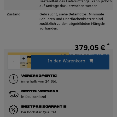
Bestandteil des Lieferumfangs, kann jedoch
auf Anfrage dazu erworben werden.
Zustand
Gebraucht, siehe Detailfotos. Minimale
Schlieren und Oberflächenkratzer sind
zusätzlich zu den abgebildeten Mängeln
vorhanden.
*
379,05 €
* inkl. ges. MwSt. zzgl.
Versandkosten
ACHTUNG!
In den Warenkorb
Innerhalb von 24h versandfertig.
Nur noch wenige Artikel auf Lager!
VERSANDFERTIG
innerhalb von 24 Std.
GRATIS VERSAND
in Deutschland
BESTPREISGARANTIE
bei höchster Qualität