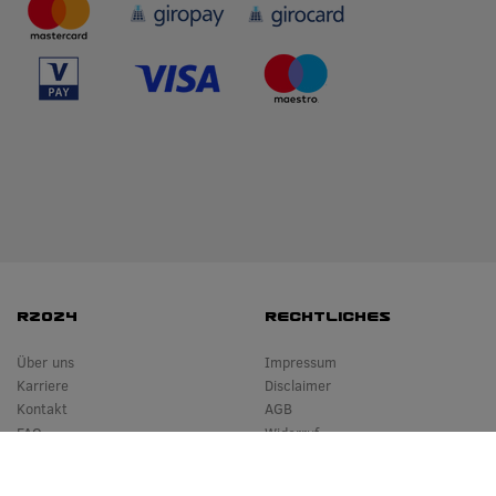
RZO24
RECHTLICHES
Über uns
Impressum
Karriere
Disclaimer
Kontakt
AGB
FAQ
Widerruf
Hilfe
Datenschutz
Versand
Batterieverordnung