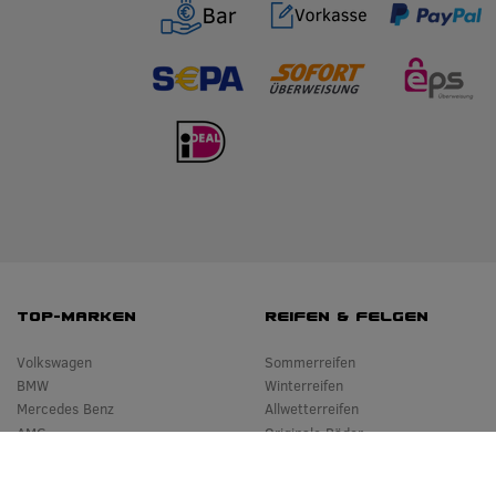
TOP-MARKEN
REIFEN & FELGEN
Volkswagen
Sommerreifen
BMW
Winterreifen
Mercedes Benz
Allwetterreifen
AMG
Originale Räder
Audi
Bestpreisgarantie
Seat
Leistungen vor Ort