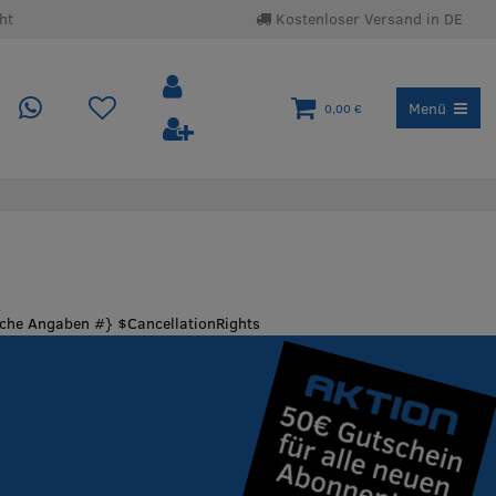
ht
Kostenloser Versand in DE
Menü
0,00 €
liche Angaben #} $CancellationRights