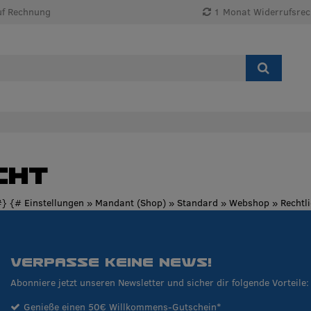
uf Rechnung
1 Monat Widerrufsrec
cht
: #} {# Einstellungen » Mandant (Shop) » Standard » Webshop » Recht
VERPASSE KEINE NEWS!
Abonniere jetzt unseren Newsletter und sicher dir folgende Vorteile:
Genieße einen 50€ Willkommens-Gutschein*