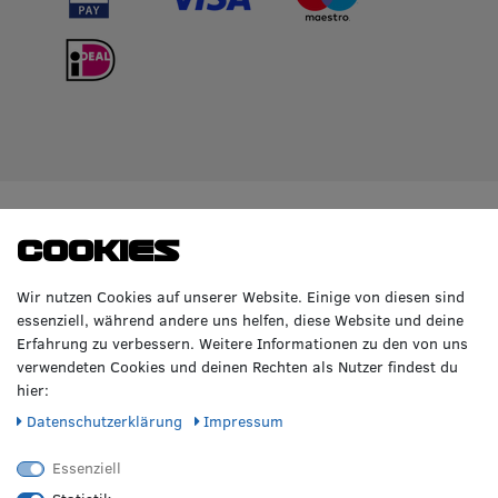
WIR BERATEN DICH
TOP-MARKEN
Cookies
GERNE!
Räderzentrum Osnabrück
Volkswagen
Wir nutzen Cookies auf unserer Website. Einige von diesen sind
Heinrich-Hasemeier-Straße 36
BMW
essenziell, während andere uns helfen, diese Website und deine
49076 Osnabrück
Mercedes Benz
Erfahrung zu verbessern. Weitere Informationen zu den von uns
AMG
verwendeten Cookies und deinen Rechten als Nutzer findest du
Telefon: 0541 / 800 085 06
Audi
hier:
WhatsApp: 0541 / 800 085 06
Seat
Fax: 0541 / 40 99 084
Daten­schutz­erklärung
Impressum
Sonstige Marken
FOLGE UNS
Essenziell