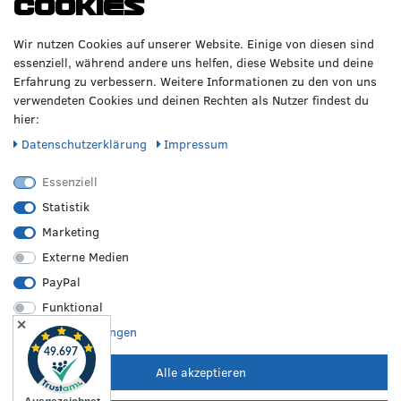
Cookies
GERNE!
Räderzentrum Osnabrück
Volkswagen
Wir nutzen Cookies auf unserer Website. Einige von diesen sind
Heinrich-Hasemeier-Straße 36
BMW
essenziell, während andere uns helfen, diese Website und deine
49076 Osnabrück
Mercedes Benz
Erfahrung zu verbessern. Weitere Informationen zu den von uns
AMG
verwendeten Cookies und deinen Rechten als Nutzer findest du
Telefon: 0541 / 800 085 06
Audi
hier:
WhatsApp: 0541 / 800 085 06
Seat
Fax: 0541 / 40 99 084
Daten­schutz­erklärung
Impressum
Sonstige Marken
FOLGE UNS
Essenziell
Statistik
Marketing
REIFEN &
RZO24
RECHTLICHES
FELGEN
Externe Medien
Sommerreifen
Über uns
Impressum
PayPal
Winterreifen
Karriere
Disclaimer
Funktional
Allwetterreifen
Kontakt
AGB
✕
Originale Räder
FAQ
Widerruf
Weitere Einstellungen
Bestpreisgarantie
Hilfe
Datenschutz
Leistungen vor Ort
Versand
Batterieverordnung
Alle akzeptieren
Zahlungsarten