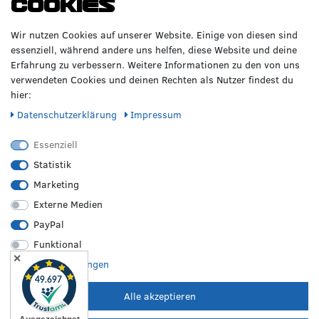
Cookies
GERNE!
Räderzentrum Osnabrück
Volkswagen
Wir nutzen Cookies auf unserer Website. Einige von diesen sind
Heinrich-Hasemeier-Straße 36
BMW
essenziell, während andere uns helfen, diese Website und deine
49076 Osnabrück
Mercedes Benz
Erfahrung zu verbessern. Weitere Informationen zu den von uns
AMG
verwendeten Cookies und deinen Rechten als Nutzer findest du
Telefon: 0541 / 800 085 06
Audi
hier:
WhatsApp: 0541 / 800 085 06
Seat
Fax: 0541 / 40 99 084
Daten­schutz­erklärung
Impressum
Sonstige Marken
FOLGE UNS
Essenziell
Statistik
Marketing
REIFEN &
RZO24
RECHTLICHES
FELGEN
Externe Medien
Sommerreifen
Über uns
Impressum
PayPal
Winterreifen
Karriere
Disclaimer
Funktional
Allwetterreifen
Kontakt
AGB
✕
Originale Räder
FAQ
Widerruf
Weitere Einstellungen
Bestpreisgarantie
Hilfe
Datenschutz
Leistungen vor Ort
Versand
Batterieverordnung
Alle akzeptieren
Zahlungsarten