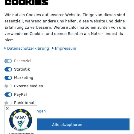
Cookies
GERNE!
Räderzentrum Osnabrück
Volkswagen
Wir nutzen Cookies auf unserer Website. Einige von diesen sind
Heinrich-Hasemeier-Straße 36
BMW
essenziell, während andere uns helfen, diese Website und deine
49076 Osnabrück
Mercedes Benz
Erfahrung zu verbessern. Weitere Informationen zu den von uns
AMG
verwendeten Cookies und deinen Rechten als Nutzer findest du
Telefon: 0541 / 800 085 06
Audi
hier:
WhatsApp: 0541 / 800 085 06
Seat
Fax: 0541 / 40 99 084
Daten­schutz­erklärung
Impressum
Sonstige Marken
FOLGE UNS
Essenziell
Statistik
Marketing
REIFEN &
RZO24
RECHTLICHES
FELGEN
Externe Medien
Sommerreifen
Über uns
Impressum
PayPal
Winterreifen
Karriere
Disclaimer
Funktional
Allwetterreifen
Kontakt
AGB
✕
Originale Räder
FAQ
Widerruf
Weitere Einstellungen
Bestpreisgarantie
Hilfe
Datenschutz
Leistungen vor Ort
Versand
Batterieverordnung
Alle akzeptieren
Zahlungsarten