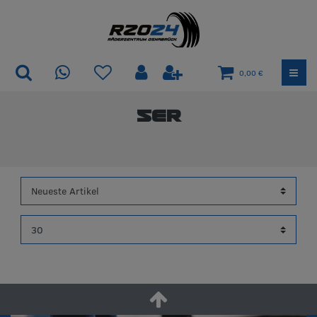
0,00 €
5er