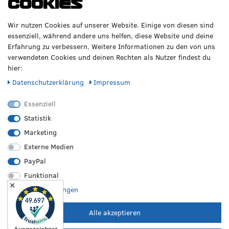
Cookies
GERNE!
Räderzentrum Osnabrück
Volkswagen
Wir nutzen Cookies auf unserer Website. Einige von diesen sind
Heinrich-Hasemeier-Straße 36
BMW
essenziell, während andere uns helfen, diese Website und deine
49076 Osnabrück
Mercedes Benz
Erfahrung zu verbessern. Weitere Informationen zu den von uns
AMG
verwendeten Cookies und deinen Rechten als Nutzer findest du
Telefon: 0541 / 800 085 06
Audi
hier:
WhatsApp: 0541 / 800 085 06
Seat
Fax: 0541 / 40 99 084
Daten­schutz­erklärung
Impressum
Sonstige Marken
FOLGE UNS
Essenziell
Statistik
Marketing
REIFEN &
RZO24
RECHTLICHES
FELGEN
Externe Medien
Sommerreifen
Über uns
Impressum
PayPal
Winterreifen
Karriere
Disclaimer
Funktional
Allwetterreifen
Kontakt
AGB
✕
Originale Räder
FAQ
Widerruf
Weitere Einstellungen
Bestpreisgarantie
Hilfe
Datenschutz
Leistungen vor Ort
Versand
Batterieverordnung
Alle akzeptieren
Zahlungsarten