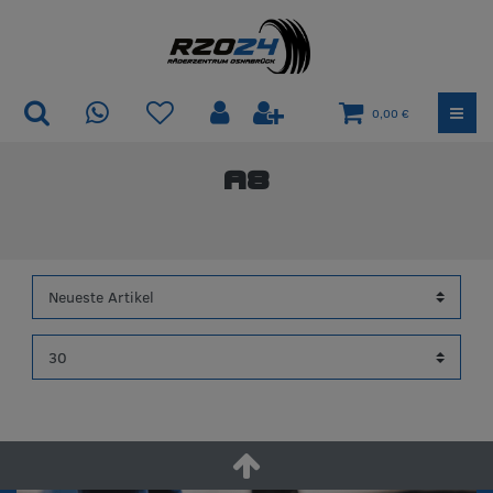
0,00 €
A8