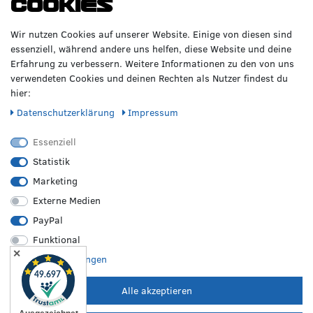
Cookies
GERNE!
Räderzentrum Osnabrück
Volkswagen
Wir nutzen Cookies auf unserer Website. Einige von diesen sind
Heinrich-Hasemeier-Straße 36
BMW
essenziell, während andere uns helfen, diese Website und deine
49076 Osnabrück
Mercedes Benz
Erfahrung zu verbessern. Weitere Informationen zu den von uns
AMG
verwendeten Cookies und deinen Rechten als Nutzer findest du
Telefon: 0541 / 800 085 06
Audi
hier:
WhatsApp: 0541 / 800 085 06
Seat
Fax: 0541 / 40 99 084
Daten­schutz­erklärung
Impressum
Sonstige Marken
FOLGE UNS
Essenziell
Statistik
Marketing
REIFEN &
RZO24
RECHTLICHES
FELGEN
Externe Medien
Sommerreifen
Über uns
Impressum
PayPal
Winterreifen
Karriere
Disclaimer
Funktional
Allwetterreifen
Kontakt
AGB
✕
Originale Räder
FAQ
Widerruf
Weitere Einstellungen
Bestpreisgarantie
Hilfe
Datenschutz
Leistungen vor Ort
Versand
Batterieverordnung
Alle akzeptieren
Zahlungsarten