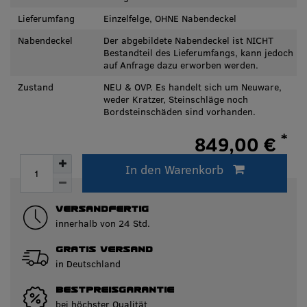
Lieferumfang
Einzelfelge, OHNE Nabendeckel
Nabendeckel
Der abgebildete Nabendeckel ist NICHT
Bestandteil des Lieferumfangs, kann jedoch
auf Anfrage dazu erworben werden.
Zustand
NEU & OVP. Es handelt sich um Neuware,
weder Kratzer, Steinschläge noch
Bordsteinschäden sind vorhanden.
*
849,00 €
* inkl. ges. MwSt. zzgl.
Versandkosten
In den Warenkorb
Innerhalb von 3-5 Tagen lieferbar.
VERSANDFERTIG
innerhalb von 24 Std.
GRATIS VERSAND
in Deutschland
BESTPREISGARANTIE
bei höchster Qualität