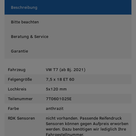
Beschreibung
Bitte beachten
Beratung & Service
Garantie
Fahrzeug
VW T7 (ab Bj. 2021)
Felgengröße
7,5 x 18 ET 60
Lochkreis
5x120 mm
Teilenummer
7T0601025E
Farbe
anthrazit
RDK Sensoren
nicht vorhanden. Passende Reifendruck
Sensoren können gegen Aufpreis erworben
werden. Dazu benötigen wir lediglich Ihre
Fahrgestellnummer.