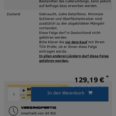
Bestandteil des Lieferumfangs, kann jedoch
auf Anfrage dazu erworben werden.
Zustand
Gebraucht, siehe Detailfotos. Minimale
Schlieren und Oberflächenkratzer sind
zusätzlich zu den abgebildeten Mängeln
vorhanden.
Diese Felge darf in Deutschland nicht
gefahren werden.
Bitte klären Sie
vor dem Kauf
mit Ihrem
TÜV Prüfer, ob er Ihnen diese Felge
eintragen würde.
In allen anderen Ländern darf diese Felge
gefahren werden.
*
129,19 €
* inkl. ges. MwSt. zzgl.
Versandkosten
ACHTUNG!
In den Warenkorb
Innerhalb von 24h versandfertig.
Nur noch wenige Artikel auf Lager!
VERSANDFERTIG
innerhalb von 24 Std.