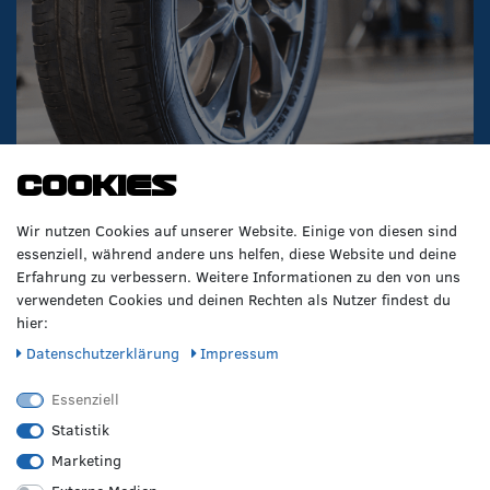
Cookies
Wir nutzen Cookies auf unserer Website. Einige von diesen sind
essenziell, während andere uns helfen, diese Website und deine
VERPASSE KEINE NEWS!
Erfahrung zu verbessern. Weitere Informationen zu den von uns
verwendeten Cookies und deinen Rechten als Nutzer findest du
Abonniere jetzt unseren Newsletter und sicher dir folgende
hier:
Vorteile:
Daten­schutz­erklärung
Impressum
Genieße einen 50€ Willkommens-Gutschein*
Profitiere von saisonalen Infos zu Rädern & Reifen
Essenziell
Erfahre als Erste/r von Neuheiten & Aktionen
Statistik
Marketing
Gib deine E-Mail-Adresse ein, um dich anzumelden