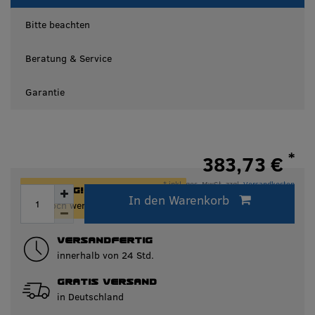
Bitte beachten
Beratung & Service
Garantie
*
383,73 €
* inkl. ges. MwSt. zzgl.
Versandkosten
ACHTUNG!
In den Warenkorb
Innerhalb von 24h versandfertig.
Nur noch wenige Artikel auf Lager!
VERSANDFERTIG
innerhalb von 24 Std.
GRATIS VERSAND
in Deutschland