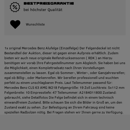
BESTPREISGARANTIE
bei höchster Qualität
Wunschliste
1x original Mercedes Benz Alufelge (Einzelfelge) Der Felgendeckel ist nicht
Bestandteil der Auktion, dieser ist gegen einen Aufpreis erhältlich. Zudem
bieten wir auch neue originale Reifendrucksensoren ( RDK ) an Hierzu
benötigen wir vorab Ihre Fahrgestellnummer zum Abgleich. Sie haben bei uns
die Möglichkeit, einen Komplettradsatz nach Ihren Vorstellungen
zusammenstellen zu lassen. Egal ob Sommer-, Winter-, oder Ganzjahresreifen;
egal ob Billig-, oder Markenreifen. Wir bereifen professionell und wuchten
perfekt zu einem unschlagbaren Preis. Laut Teilenummer passend für:
Mercedes Benz CLS 63 AMG W218 Felgengröße: 19 Zoll Lochkreis: 5x112 mm
Felgenbreite: 10 Einpresstiefe: 47 Teilenummer: A2184011800 Zustand:
gebraucht, siehe Detailfotos Die Felge befindet sich in einem technisch
einwandfreiem Zustand. Bitte schauen Sie sich die Bilder in Groß an, um den
Zustand exakt zu sehen. Zur Befestigung an Ihrem Fahrzeug sind keine
speziellen Radbolzen nötig. Bei Fragen stehen wir Ihnen gerne zu Verfügung.