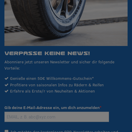
VERPASSE KEINE NEWS!
Abonniere jetzt unseren Newsletter und sicher dir folgende
Vorteile:
Genieße einen 50€ Willkommens-Gutschein*
Profitiere von saisonalen Infos zu Rädern & Reifen
Erfahre als Erste/r von Neuheiten & Aktionen
Gib deine E-Mail-Adresse ein, um dich anzumelden
Ich möchte den kostenlosen RZO-Newsletter erhalten und