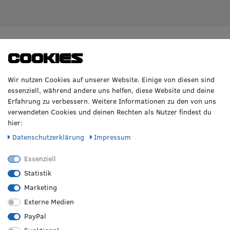
WIR BERATEN DICH
TOP-MARKEN
Cookies
GERNE!
Räderzentrum Osnabrück
Volkswagen
Wir nutzen Cookies auf unserer Website. Einige von diesen sind
Heinrich-Hasemeier-Straße 36
BMW
essenziell, während andere uns helfen, diese Website und deine
49076 Osnabrück
Mercedes Benz
Erfahrung zu verbessern. Weitere Informationen zu den von uns
AMG
verwendeten Cookies und deinen Rechten als Nutzer findest du
Telefon: 0541 / 800 085 06
Audi
hier:
WhatsApp: 0541 / 800 085 06
Seat
Fax: 0541 / 40 99 084
Daten­schutz­erklärung
Impressum
Sonstige Marken
FOLGE UNS
Essenziell
Statistik
Marketing
REIFEN &
RZO24
RECHTLICHES
FELGEN
Externe Medien
Sommerreifen
Über uns
Impressum
PayPal
Winterreifen
Karriere
Disclaimer