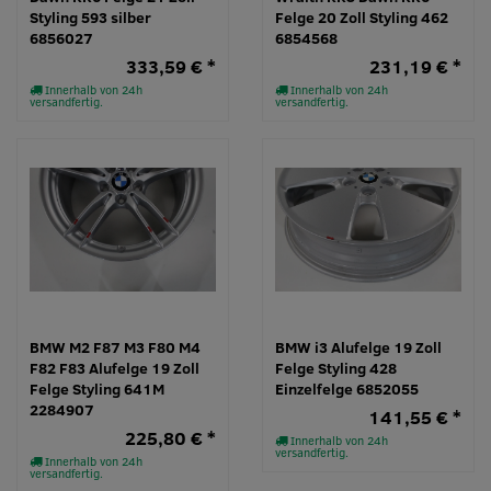
Styling 593 silber
Felge 20 Zoll Styling 462
6856027
6854568
333,59 € *
231,19 € *
Innerhalb von 24h
Innerhalb von 24h
versandfertig.
versandfertig.
BMW M2 F87 M3 F80 M4
BMW i3 Alufelge 19 Zoll
F82 F83 Alufelge 19 Zoll
Felge Styling 428
Felge Styling 641M
Einzelfelge 6852055
2284907
141,55 € *
225,80 € *
Innerhalb von 24h
versandfertig.
Innerhalb von 24h
versandfertig.