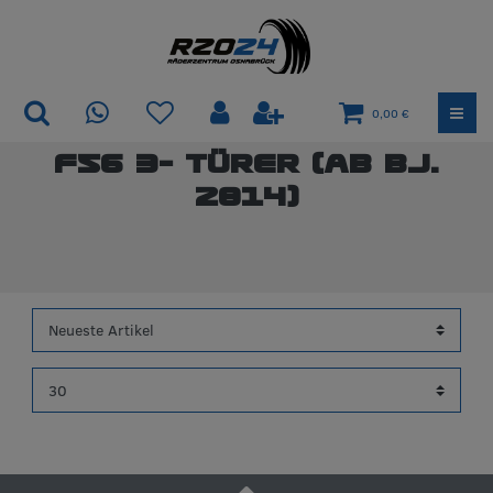
0,00 €
F56 3- Türer (ab Bj.
2014)