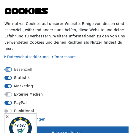
WIR BERATEN DICH
TOP-MARKEN
Cookies
GERNE!
Räderzentrum Osnabrück
Volkswagen
Wir nutzen Cookies auf unserer Website. Einige von diesen sind
Heinrich-Hasemeier-Straße 36
BMW
essenziell, während andere uns helfen, diese Website und deine
49076 Osnabrück
Mercedes Benz
Erfahrung zu verbessern. Weitere Informationen zu den von uns
AMG
verwendeten Cookies und deinen Rechten als Nutzer findest du
Telefon: 0541 / 800 085 06
Audi
hier:
WhatsApp: 0541 / 800 085 06
Seat
Fax: 0541 / 40 99 084
Daten­schutz­erklärung
Impressum
Sonstige Marken
FOLGE UNS
Essenziell
Statistik
Marketing
REIFEN &
RZO24
RECHTLICHES
FELGEN
Externe Medien
Sommerreifen
Über uns
Impressum
PayPal
Winterreifen
Karriere
Disclaimer
Funktional
Allwetterreifen
Kontakt
AGB
✕
Originale Räder
FAQ
Widerruf
Weitere Einstellungen
Bestpreisgarantie
Hilfe
Datenschutz
Leistungen vor Ort
Versand
Batterieverordnung
Alle akzeptieren