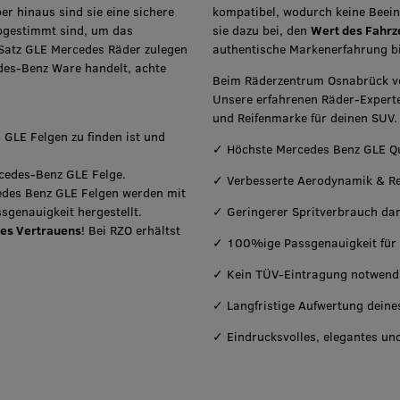
er hinaus sind sie eine sichere
kompatibel, wodurch keine Beein
bgestimmt sind, um das
sie dazu bei, den
Wert des Fahrz
 Satz GLE Mercedes Räder zulegen
authentische Markenerfahrung bi
edes-Benz Ware handelt, achte
Beim Räderzentrum Osnabrück ver
Unsere erfahrenen Räder-Experte
und Reifenmarke für deinen SUV.
 GLE Felgen zu finden ist und
✓ Höchste Mercedes Benz GLE Qua
rcedes-Benz GLE Felge.
✓ Verbesserte Aerodynamik & R
des Benz GLE Felgen werden mit
sgenauigkeit hergestellt.
✓ Geringerer Spritverbrauch dan
nes Vertrauens
! Bei RZO erhältst
✓ 100%ige Passgenauigkeit für 
✓ Kein TÜV-Eintragung notwend
✓ Langfristige Aufwertung dein
✓ Eindrucksvolles, elegantes un