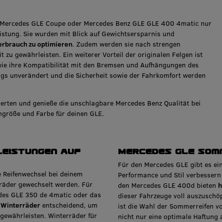
E, Mercedes GLE Coupe oder Mercedes Benz GLE GLE 400 4matic nur
istung. Sie wurden mit Blick auf Gewichtsersparnis und
erbrauch zu optimieren
. Zudem werden sie nach strengen
 zu gewährleisten. Ein weiterer Vorteil der originalen Felgen ist
wie ihre Kompatibilität mit den Bremsen und Aufhängungen des
gs unverändert und die Sicherheit sowie der Fahrkomfort werden
perten und genieße die unschlagbare Mercedes Benz Qualität bei
ngröße und Farbe für deinen GLE.
leistungen auf
Mercedes GLE Som
Für den Mercedes GLE gibt es ei
e Reifenwechsel bei deinem
Performance und Stil verbesser
räder gewechselt werden. Für
den Mercedes GLE 400d bieten
h
des GLE 350 de 4matic oder das
dieser Fahrzeuge voll auszusch
 Winterräder
entscheidend, um
ist die Wahl der Sommerreifen v
 gewährleisten. Winterräder für
nicht nur eine optimale Haftung a