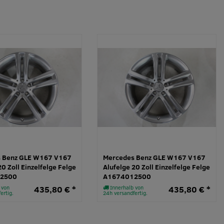
 Benz GLE W167 V167
Mercedes Benz GLE W167 V167
20 Zoll Einzelfelge Felge
Alufelge 20 Zoll Einzelfelge Felge
2500
A1674012500
 von
435,80 € *
Innerhalb von
435,80 € *
ertig.
24h versandfertig.