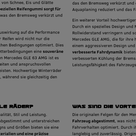
 von Schnee, Eis und Glätte
das den Bremsweg verkürzt und 
peziellen Reifengummi sorgt für
Aquaplaning reduziert und das F
 was den Bremsweg verkürzt und
Ein weiterer Vorteil hochwertige
Durch ein spezielles Design und 
Auswirkung auf die Performance
Rollwiderstand verringern und 
 Reifen wird nicht nur die
Mercedes GLE AMG, die für ihre 
ichen Bedingungen optimiert. Dies
einem aggressiveren Design und
etterbedingungen eine
souveräne
verbesserte Fahrdynamik
bieten
den Mercedes GLE 63 AMG ist es
verbesserten Kühlung der Brems
keiten und anspruchsvollen
Leistungsfähigkeit des Fahrzeugs
isten. Hochwertige Winterräder
, während sie gleichzeitig den
GLE Räder?
Was sind die Vort
lität, Stil und Leistung.
Die originalen Felgen für den Me
 abgestimmt und unterstreichen
Fahrzeug abgestimmt
, was nich
igns und Größen bieten sie eine
Fahrverhalten optimiert. Durch 
rialien und eine präzise
langlebig und zuverlässig. Orig