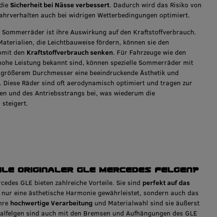
die
Sicherheit bei Nässe verbessert
. Dadurch wird das Risiko von
ahrverhalten auch bei widrigen Wetterbedingungen optimiert.
r Sommerräder ist ihre Auswirkung auf den Kraftstoffverbrauch.
Materialien, die Leichtbauweise fördern, können sie den
somit den
Kraftstoffverbrauch senken
. Für Fahrzeuge wie den
hohe Leistung bekannt sind, können spezielle Sommerräder mit
 größerem Durchmesser eine beeindruckende Ästhetik und
. Diese Räder sind oft aerodynamisch optimiert und tragen zur
en und des Antriebsstrangs bei, was wiederum die
 steigert.
eile originaler GLE Mercedes Felgen?
rcedes GLE bieten zahlreiche Vorteile. Sie sind
perfekt auf das
t nur eine ästhetische Harmonie gewährleistet, sondern auch das
ihre
hochwertige Verarbeitung
und Materialwahl sind sie äußerst
inalfelgen sind auch mit den Bremsen und Aufhängungen des GLE