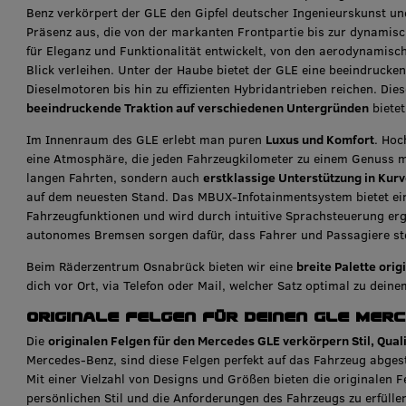
Benz verkörpert der GLE den Gipfel deutscher Ingenieurskunst und 
Präsenz aus, die von der markanten Frontpartie bis zur dynamisch
für Eleganz und Funktionalität entwickelt, von den aerodynamisc
Blick verleihen. Unter der Haube bietet der GLE eine beeindrucke
Dieselmotoren bis hin zu effizienten Hybridantrieben reichen. Di
beeindruckende Traktion auf verschiedenen Untergründen
bietet
Im Innenraum des GLE erlebt man puren
Luxus und Komfort
. Hoc
eine Atmosphäre, die jeden Fahrzeugkilometer zu einem Genuss m
langen Fahrten, sondern auch
erstklassige Unterstützung in Kur
auf dem neuesten Stand. Das MBUX-Infotainmentsystem bietet ein
Fahrzeugfunktionen und wird durch intuitive Sprachsteuerung erg
autonomes Bremsen sorgen dafür, dass Fahrer und Passagiere ste
Beim Räderzentrum Osnabrück bieten wir eine
breite Palette ori
dich vor Ort, via Telefon oder Mail, welcher Satz optimal zu dei
Originale Felgen für deinen GLE Mer
Die
originalen Felgen für den Mercedes GLE verkörpern Stil, Qua
Mercedes-Benz, sind diese Felgen perfekt auf das Fahrzeug abges
Mit einer Vielzahl von Designs und Größen bieten die originalen 
persönlichen Stil und die Anforderungen des Fahrzeugs zu erfülle