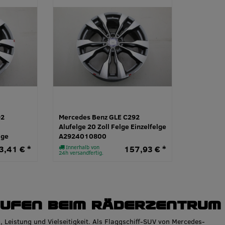
92
Mercedes Benz GLE C292
Alufelge 20 Zoll Felge Einzelfelge
lge
A2924010800
3,41 € *
Innerhalb von
157,93 € *
24h versandfertig.
aufen beim Räderzentrum
 Leistung und Vielseitigkeit. Als Flaggschiff-SUV von Mercedes-