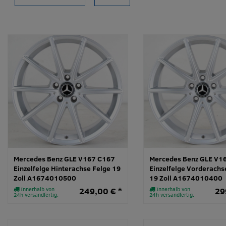
Mercedes Benz GLE V167 C167
Mercedes Benz GLE V1
Einzelfelge Hinterachse Felge 19
Einzelfelge Vorderachs
Zoll A1674010500
19 Zoll A1674010400
Innerhalb von
249,00 € *
Innerhalb von
29
24h versandfertig.
24h versandfertig.