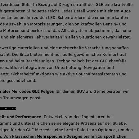
zeitlosen Stils. In Bezug auf Design strahlt der GLE eine kraftvolle
 gestalteten Silhouette reicht. Jedes Detail wurde mit einem Auge
hen Linien bis hin zu den LED-Scheinwerfern, die einen markanten
nde Auswahl an Motorisierungen, die von kraftvollen Benzin- und
ese Motoren sind perfekt auf das Allradsystem abgestimmt, das eine
 und ein sicheres Fahrverhalten in allen Situationen gewährleistet.
hwertige Materialien und eine meisterhafte Verarbeitung schaffen
acht. Die Sitze bieten nicht nur außergewöhnlichen Komfort auf
ven
und beim Beschleunigen. Technologisch ist der GLE ebenfalls
e nahtlose Integration von Unterhaltung, Navigation und
änzt. Sicherheitsfunktionen wie aktive Spurhalteassistenten und
ts geschützt sind.
ginaler Mercedes GLE Felgen
für deinen SUV an. Gerne beraten wir
nem Traumwagen passt.
cedes
lität und Performance
. Entwickelt von den Ingenieuren bei
timmt und unterstreichen seine elegante Präsenz auf der Straße.
Felgen für den GLE Mercedes eine breite Palette an Optionen, um den
n. Von
klassischen Mehrspeichen-Designs
bis hin zu
sportlichen