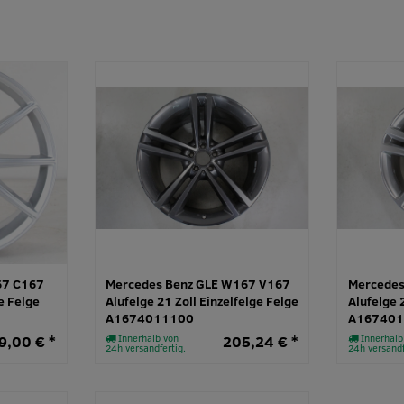
67 C167
Mercedes Benz GLE W167 V167
Mercedes
e Felge
Alufelge 21 Zoll Einzelfelge Felge
Alufelge 
A1674011100
A167401
9,00 € *
Innerhalb von
205,24 € *
Innerhalb
24h versandfertig.
24h versandf