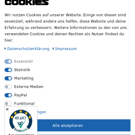
Cookies
GERNE!
Räderzentrum Osnabrück
Volkswagen
Wir nutzen Cookies auf unserer Website. Einige von diesen sind
Heinrich-Hasemeier-Straße 36
BMW
essenziell, während andere uns helfen, diese Website und deine
49076 Osnabrück
Mercedes Benz
Erfahrung zu verbessern. Weitere Informationen zu den von uns
AMG
verwendeten Cookies und deinen Rechten als Nutzer findest du
Telefon: 0541 / 800 085 06
Audi
hier:
WhatsApp: 0541 / 800 085 06
Seat
Fax: 0541 / 40 99 084
Daten­schutz­erklärung
Impressum
Sonstige Marken
FOLGE UNS
Essenziell
Statistik
Marketing
REIFEN &
RZO24
RECHTLICHES
FELGEN
Externe Medien
Sommerreifen
Über uns
Impressum
PayPal
Winterreifen
Karriere
Disclaimer
Funktional
Allwetterreifen
Kontakt
AGB
✕
Originale Räder
FAQ
Widerruf
Weitere Einstellungen
Bestpreisgarantie
Hilfe
Datenschutz
Leistungen vor Ort
Versand
Batterieverordnung
Alle akzeptieren
Zahlungsarten