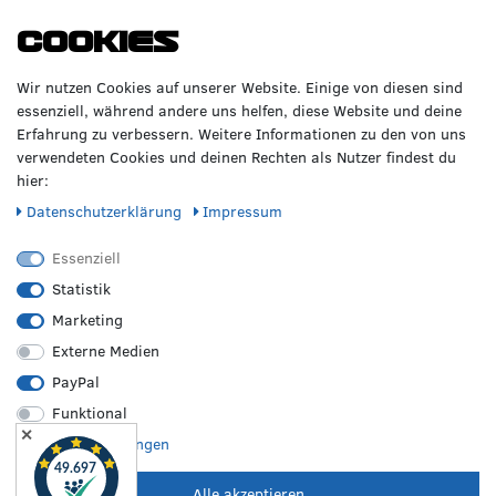
WIR BERATEN DICH
TOP-MARKEN
Cookies
GERNE!
Räderzentrum Osnabrück
Volkswagen
Wir nutzen Cookies auf unserer Website. Einige von diesen sind
Heinrich-Hasemeier-Straße 36
BMW
essenziell, während andere uns helfen, diese Website und deine
49076 Osnabrück
Mercedes Benz
Erfahrung zu verbessern. Weitere Informationen zu den von uns
AMG
verwendeten Cookies und deinen Rechten als Nutzer findest du
Telefon: 0541 / 800 085 06
Audi
hier:
WhatsApp: 0541 / 800 085 06
Seat
Fax: 0541 / 40 99 084
Daten­schutz­erklärung
Impressum
Sonstige Marken
FOLGE UNS
Essenziell
Statistik
Marketing
REIFEN &
RZO24
RECHTLICHES
FELGEN
Externe Medien
Sommerreifen
Über uns
Impressum
PayPal
Winterreifen
Karriere
Disclaimer
Funktional
Allwetterreifen
Kontakt
AGB
✕
Originale Räder
FAQ
Widerruf
Weitere Einstellungen
Bestpreisgarantie
Hilfe
Datenschutz
Leistungen vor Ort
Versand
Batterieverordnung
Alle akzeptieren