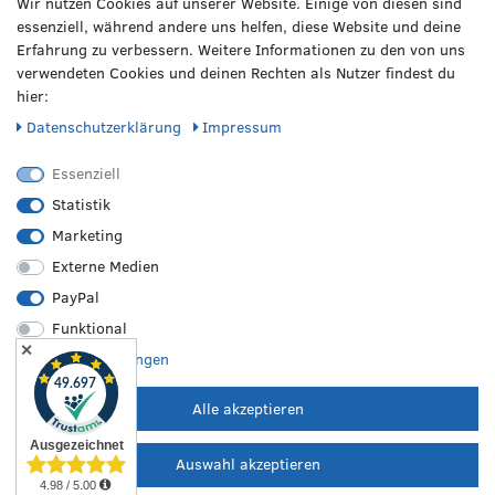
Wir nutzen Cookies auf unserer Website. Einige von diesen sind
Heinrich-Hasemeier-Straße 36
BMW
essenziell, während andere uns helfen, diese Website und deine
49076 Osnabrück
Mercedes Benz
Erfahrung zu verbessern. Weitere Informationen zu den von uns
AMG
verwendeten Cookies und deinen Rechten als Nutzer findest du
Telefon: 0541 / 800 085 06
Audi
hier:
WhatsApp: 0541 / 800 085 06
Seat
Fax: 0541 / 40 99 084
Daten­schutz­erklärung
Impressum
Sonstige Marken
FOLGE UNS
Essenziell
Statistik
Marketing
REIFEN &
RZO24
RECHTLICHES
FELGEN
Externe Medien
Sommerreifen
Über uns
Impressum
PayPal
Winterreifen
Karriere
Disclaimer
Funktional
Allwetterreifen
Kontakt
AGB
✕
Originale Räder
FAQ
Widerruf
Weitere Einstellungen
Bestpreisgarantie
Hilfe
Datenschutz
Leistungen vor Ort
Versand
Batterieverordnung
Alle akzeptieren
Zahlungsarten
Auswahl akzeptieren