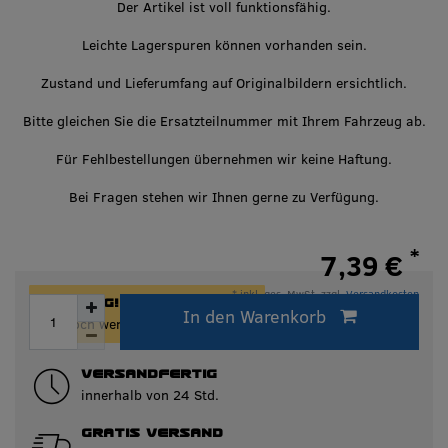
Der Artikel ist voll funktionsfähig.
Leichte Lagerspuren können vorhanden sein.
Zustand und Lieferumfang auf Originalbildern ersichtlich.
Bitte gleichen Sie die Ersatzteilnummer mit Ihrem Fahrzeug ab.
Für Fehlbestellungen übernehmen wir keine Haftung.
Bei Fragen stehen wir Ihnen gerne zu Verfügung.
*
7,39 €
* inkl. ges. MwSt. zzgl.
Versandkosten
ACHTUNG!
In den Warenkorb
Innerhalb von 24h versandfertig.
Nur noch wenige Artikel auf Lager!
VERSANDFERTIG
innerhalb von 24 Std.
GRATIS VERSAND