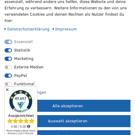
essenziell, während andere uns helfen, diese Website und deine
Erfahrung zu verbessern. Weitere Informationen zu den von uns
verwendeten Cookies und deinen Rechten als Nutzer findest du
hier:
Daten­schutz­erklärung
Impressum
VERPASSE KEINE NEWS!
Abonniere jetzt unseren Newsletter und sicher dir folgende
Essenziell
Vorteile:
Statistik
Genieße einen 50€ Willkommens-Gutschein*
Marketing
Profitiere von saisonalen Infos zu Rädern & Reifen
Externe Medien
Erfahre als Erste/r von Neuheiten & Aktionen
PayPal
Funktional
Gib deine E-Mail-Adresse ein, um dich anzumelden
✕
Weitere Einstellungen
Alle akzeptieren
Ich möchte den kostenlosen RZO-Newsletter erhalten und
akzeptiere die
Datenschutzerklärung
.
Auswahl akzeptieren
JETZT ANMELDEN