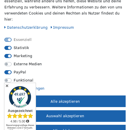
essenziell, während andere uns helfen, diese Website und deine
Erfahrung zu verbessern. Weitere Informationen zu den von uns
verwendeten Cookies und deinen Rechten als Nutzer findest du
hier:
Daten­schutz­erklärung
Impressum
VERPASSE KEINE NEWS!
Abonniere jetzt unseren Newsletter und sicher dir folgende
Essenziell
Vorteile:
Statistik
Genieße einen 50€ Willkommens-Gutschein*
Marketing
Profitiere von saisonalen Infos zu Rädern & Reifen
Externe Medien
Erfahre als Erste/r von Neuheiten & Aktionen
PayPal
Funktional
Gib deine E-Mail-Adresse ein, um dich anzumelden
✕
Weitere Einstellungen
Alle akzeptieren
Ich möchte den kostenlosen RZO-Newsletter erhalten und
akzeptiere die
Datenschutzerklärung
.
Auswahl akzeptieren
JETZT ANMELDEN