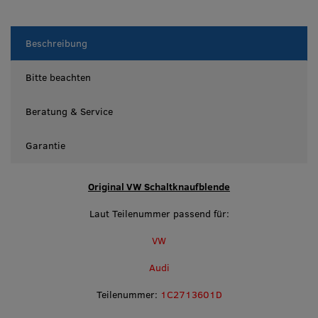
Beschreibung
Bitte beachten
Beratung & Service
Garantie
Original VW Schaltknaufblende
Laut Teilenummer passend für:
VW
Audi
Teilenummer:
1C2713601D